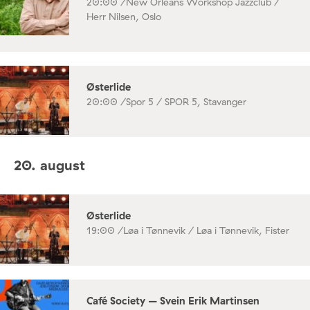
20:00 /
New Orleans Workshop Jazzclub /
Herr Nilsen, Oslo
Østerlide
20:00 /
Spor 5 / SPOR 5, Stavanger
20. august
Østerlide
19:00 /
Løa i Tønnevik / Løa i Tønnevik, Fister
Café Society – Svein Erik Martinsen