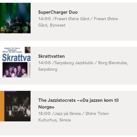
SuperCharger Duo
14:00 /
Frøset Østre Gård / Frøset Østre
Gård, Byneset
Skrattvatten
14:00 /
Sarpsborg Jazzklubb / Borg Bierstube,
Sarpsborg
The Jazzistocrats -«Da jazzen kom til
Norge»
18:00 /
Jazz på Skreia / Østre Toten
Kulturhus, Skreia