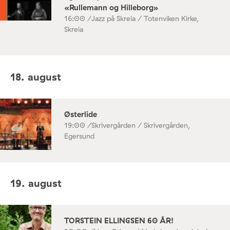
«Rullemann og Hilleborg»
16:00 /
Jazz på Skreia / Totenviken Kirke,
Skreia
18. august
Østerlide
19:00 /
Skrivergården / Skrivergården,
Egersund
19. august
TORSTEIN ELLINGSEN 60 ÅR!