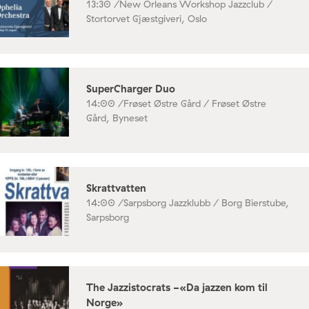
13:30 /
New Orleans Workshop Jazzclub /
Stortorvet Gjæstgiveri, Oslo
SuperCharger Duo
14:00 /
Frøset Østre Gård / Frøset Østre
Gård, Byneset
Skrattvatten
14:00 /
Sarpsborg Jazzklubb / Borg Bierstube,
Sarpsborg
The Jazzistocrats -«Da jazzen kom til
Norge»