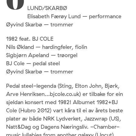
O
LUND/SKARBØ
Elisabeth Færøy Lund – performance
Øyvind Skarbø – trommer
1982 feat. BJ COLE
Nils Økland – hardingfeler, fiolin
Sigbjørn Apeland – trøorgel
BJ Cole – pedal steel
Øyvind Skarbø – trommer
Pedal steel-legenda (Sting, Elton John, Bjørk,
Arve Henriksen…bjcole.co.uk) er tilbake for ein
sjeldan konsert med 1982! Albumet 1982+BJ
Cole (Hubro 2012) vart kåra til ei av årets beste
plater av både NRK Lydverket, Jazzwrap (US),
Natt&Dag og Dagens Næringsliv. -Chamber-
music lullabies from another galaxy (Uncut).