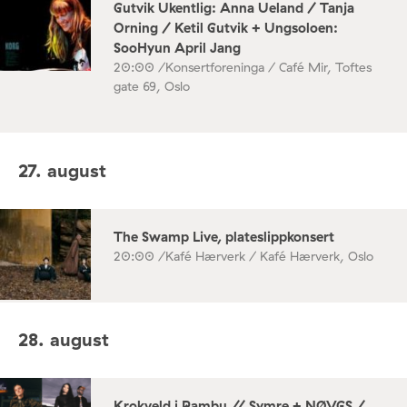
Gutvik Ukentlig: Anna Ueland / Tanja
Orning / Ketil Gutvik + Ungsoloen:
SooHyun April Jang
20:00 /
Konsertforeninga / Café Mir, Toftes
gate 69, Oslo
27. august
The Swamp Live, plateslippkonsert
20:00 /
Kafé Hærverk / Kafé Hærverk, Oslo
28. august
Krokveld i Rambu // Symre + NØVGS /