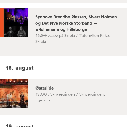
Synnøve Brøndbo Plassen, Sivert Holmen
og Det Nye Norske Storband –
«Rullemann og Hilleborg»
16:00 /
Jazz på Skreia / Totenviken Kirke,
Skreia
18. august
Østerlide
19:00 /
Skrivergården / Skrivergården,
Egersund
19. august