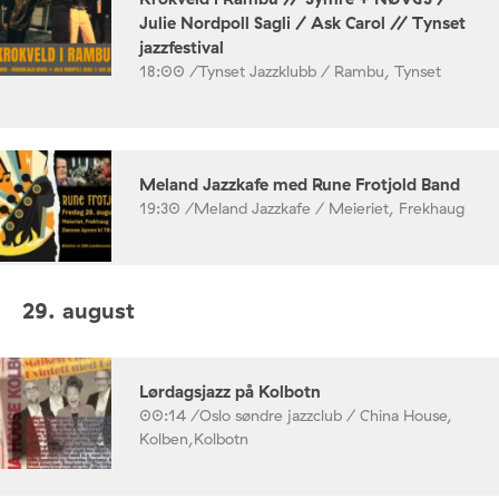
Julie Nordpoll Sagli / Ask Carol // Tynset
jazzfestival
18:00 /
Tynset Jazzklubb / Rambu, Tynset
Meland Jazzkafe med Rune Frotjold Band
19:30 /
Meland Jazzkafe / Meieriet, Frekhaug
29. august
Lørdagsjazz på Kolbotn
00:14 /
Oslo søndre jazzclub / China House,
Kolben,Kolbotn