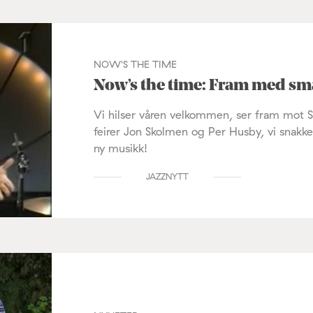
NOW'S THE TIME
Now’s the time: Fram med s
Vi hilser våren velkommen, ser fram mot Sp
feirer Jon Skolmen og Per Husby, vi snakk
ny musikk!
JAZZNYTT