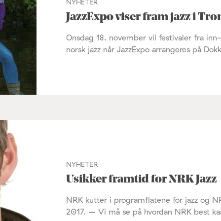
NYHETER
JazzExpo viser fram jazz i T
Onsdag 18. november vil festivaler fra inn-
norsk jazz når JazzExpo arrangeres på Dok
NYHETER
Usikker framtid for NRK Jazz
NRK kutter i programflatene for jazz og NRK 
2017. – Vi må se på hvordan NRK best kan f