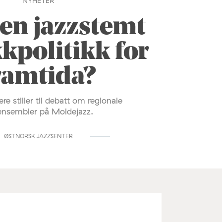
NYHETER
 en jazzstemt
kpolitikk for
ramtida?
ere stiller til debatt om regionale
ensembler på Moldejazz.
ØSTNORSK JAZZSENTER