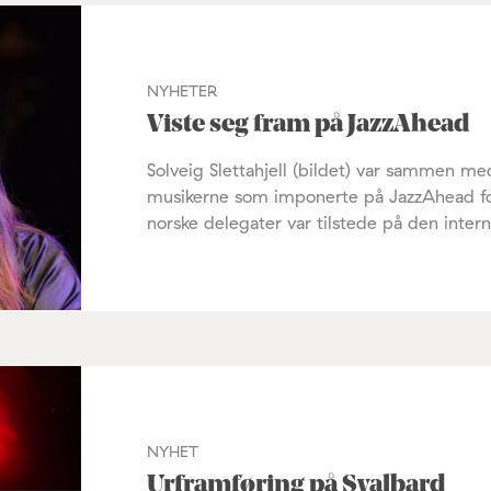
NYHETER
Viste seg fram på JazzAhead
Solveig Slettahjell (bildet) var sammen m
musikerne som imponerte på JazzAhead for
norske delegater var tilstede på den inter
NYHET
Urframføring på Svalbard