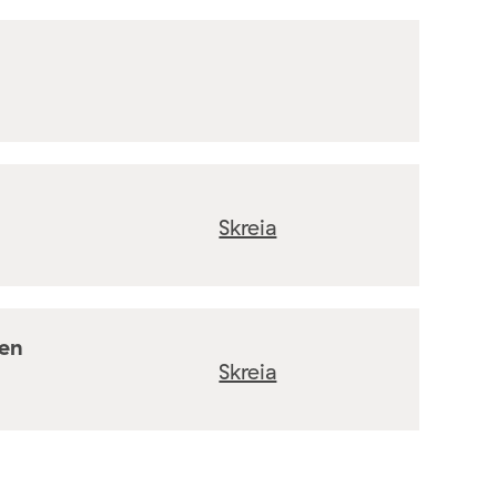
Skreia
ten
Skreia