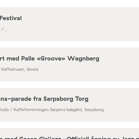
Festival
 / ,
rt med Palle «Groove» Wagnberg
/ Kaffekruset, Skreia
ns-parade fra Sarpsborg Torg
klubb / Kaffeforretningen Sarpens bakgård, Sarpsborg
 med Gosen Gla’jazz -Offisiell åpning av Jazz 