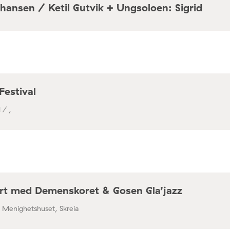
hansen / Ketil Gutvik + Ungsoloen: Sigrid
a / Café Mir, Toftes gate 69, Oslo
Festival
 / ,
rt med Demenskoret & Gosen Gla’jazz
/ Menighetshuset, Skreia