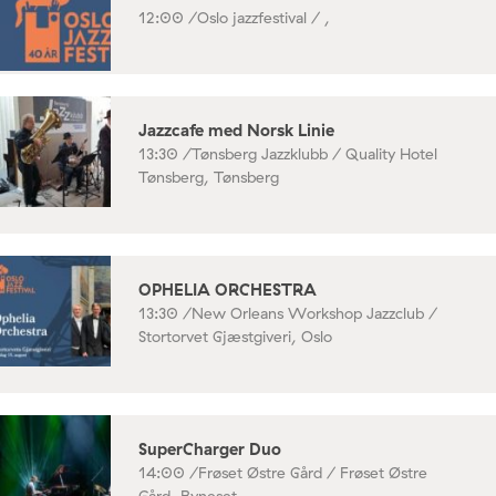
12:00 /
Oslo jazzfestival / ,
Jazzcafe med Norsk Linie
13:30 /
Tønsberg Jazzklubb / Quality Hotel
Tønsberg, Tønsberg
OPHELIA ORCHESTRA
13:30 /
New Orleans Workshop Jazzclub /
Stortorvet Gjæstgiveri, Oslo
SuperCharger Duo
14:00 /
Frøset Østre Gård / Frøset Østre
Gård, Byneset