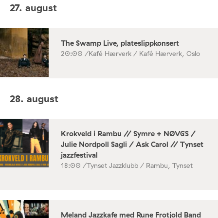
27. august
The Swamp Live, plateslippkonsert
20:00 /
Kafé Hærverk / Kafé Hærverk, Oslo
28. august
Krokveld i Rambu // Symre + NØVGS /
Julie Nordpoll Sagli / Ask Carol // Tynset
jazzfestival
18:00 /
Tynset Jazzklubb / Rambu, Tynset
Meland Jazzkafe med Rune Frotjold Band