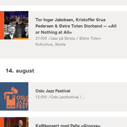
Tor Ingar Jakobsen, Kristoffer Grua
Pedersen & Østre Toten Storband – «All
or Nothing at All»
21:00 /
Jazz på Skreia / Østre Toten
Kulturhus, Skreia
14. august
Oslo Jazz Festival
12:00 /
Oslo jazzfestival / ,
Kafékonsert med Palle «Groove»