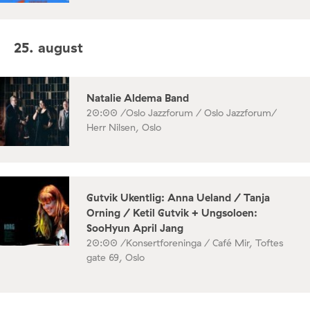
25. august
Natalie Aldema Band
20:00 /
Oslo Jazzforum / Oslo Jazzforum/
Herr Nilsen, Oslo
Gutvik Ukentlig: Anna Ueland / Tanja
Orning / Ketil Gutvik + Ungsoloen:
SooHyun April Jang
20:00 /
Konsertforeninga / Café Mir, Toftes
gate 69, Oslo