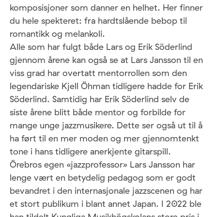
komposisjoner som danner en helhet. Her finner
du hele spekteret: fra hardtslående bebop til
romantikk og melankoli.
Alle som har fulgt både Lars og Erik Söderlind
gjennom årene kan også se at Lars Jansson til en
viss grad har overtatt mentorrollen som den
legendariske Kjell Öhman tidligere hadde for Erik
Söderlind. Samtidig har Erik Söderlind selv de
siste årene blitt både mentor og forbilde for
mange unge jazzmusikere. Dette ser også ut til å
ha ført til en mer moden og mer gjennomtenkt
tone i hans tidligere anerkjente gitarspill.
Örebros egen «jazzprofessor» Lars Jansson har
lenge vært en betydelig pedagog som er godt
bevandret i den internasjonale jazzscenen og har
et stort publikum i blant annet Japan. I 2022 ble
han tildelt Kungliga Musikhögskolans store pris i