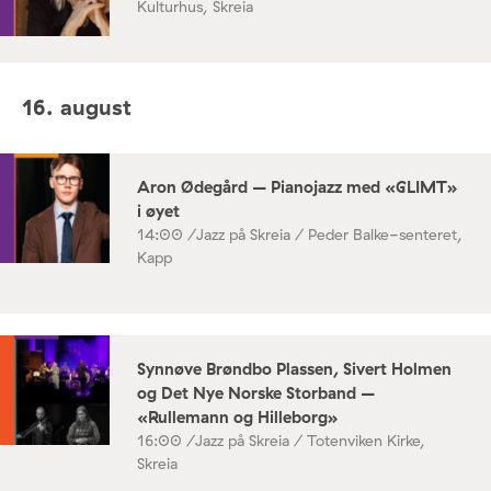
Kulturhus, Skreia
16. august
Aron Ødegård – Pianojazz med «GLIMT»
i øyet
14:00 /
Jazz på Skreia / Peder Balke-senteret,
Kapp
Synnøve Brøndbo Plassen, Sivert Holmen
og Det Nye Norske Storband –
«Rullemann og Hilleborg»
16:00 /
Jazz på Skreia / Totenviken Kirke,
Skreia