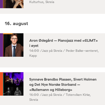
Kulturhus, Skreia
16. august
Aron Ødegård – Pianojazz med «GLIMT»
i øyet
14:00 /
Jazz på Skreia / Peder Balke-senteret,
Kapp
Synnøve Brøndbo Plassen, Sivert Holmen
og Det Nye Norske Storband –
«Rullemann og Hilleborg»
16:00 /
Jazz på Skreia / Totenviken Kirke,
Skreia