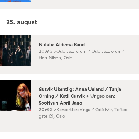
25. august
Natalie Aldema Band
20:00 /
Oslo Jazzforum / Oslo Jazzforum/
Herr Nilsen, Oslo
Gutvik Ukentlig: Anna Ueland / Tanja
Orning / Ketil Gutvik + Ungsoloen:
SooHyun April Jang
20:00 /
Konsertforeninga / Café Mir, Toftes
gate 69, Oslo