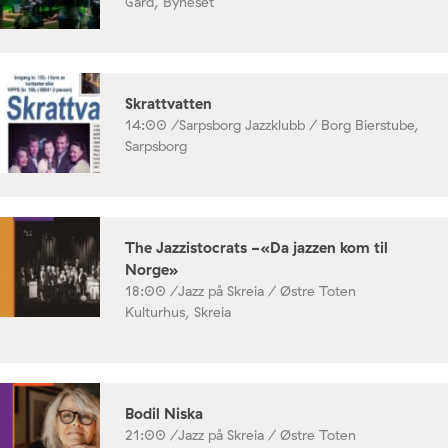
Gård, Byneset
Skrattvatten
14:00 /
Sarpsborg Jazzklubb / Borg Bierstube,
Sarpsborg
The Jazzistocrats -«Da jazzen kom til
Norge»
18:00 /
Jazz på Skreia / Østre Toten
Kulturhus, Skreia
Bodil Niska
21:00 /
Jazz på Skreia / Østre Toten