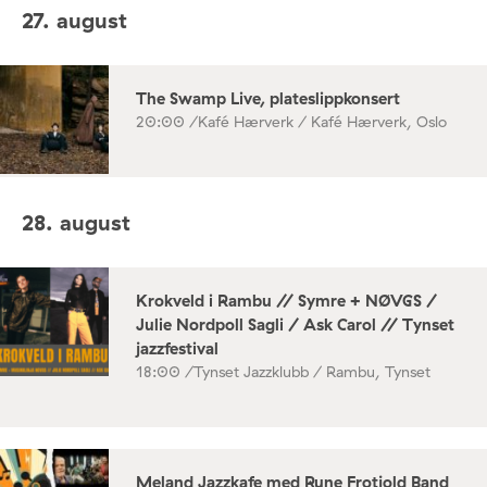
27. august
The Swamp Live, plateslippkonsert
20:00 /
Kafé Hærverk / Kafé Hærverk, Oslo
28. august
Krokveld i Rambu // Symre + NØVGS /
Julie Nordpoll Sagli / Ask Carol // Tynset
jazzfestival
18:00 /
Tynset Jazzklubb / Rambu, Tynset
Meland Jazzkafe med Rune Frotjold Band