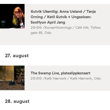
Gutvik Ukentlig: Anna Ueland / Tanja
Orning / Ketil Gutvik + Ungsoloen:
SooHyun April Jang
20:00 /
Konsertforeninga / Café Mir, Toftes
gate 69, Oslo
27. august
The Swamp Live, plateslippkonsert
20:00 /
Kafé Hærverk / Kafé Hærverk, Oslo
28. august