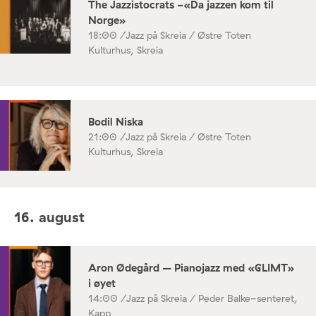
The Jazzistocrats -«Da jazzen kom til
Norge»
18:00 /
Jazz på Skreia / Østre Toten
Kulturhus, Skreia
Bodil Niska
21:00 /
Jazz på Skreia / Østre Toten
Kulturhus, Skreia
16. august
Aron Ødegård – Pianojazz med «GLIMT»
i øyet
14:00 /
Jazz på Skreia / Peder Balke-senteret,
Kapp