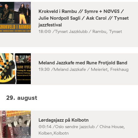
Krokveld i Rambu // Symre + NØVGS /
Julie Nordpoll Sagli / Ask Carol // Tynset
jazzfestival
18:00 /
Tynset Jazzklubb / Rambu, Tynset
Meland Jazzkafe med Rune Frotjold Band
19:30 /
Meland Jazzkafe / Meieriet, Frekhaug
29. august
Lørdagsjazz på Kolbotn
00:14 /
Oslo søndre jazzclub / China House,
Kolben,Kolbotn