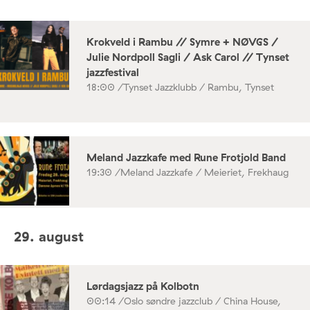
Krokveld i Rambu // Symre + NØVGS /
Julie Nordpoll Sagli / Ask Carol // Tynset
jazzfestival
18:00 /
Tynset Jazzklubb / Rambu, Tynset
Meland Jazzkafe med Rune Frotjold Band
19:30 /
Meland Jazzkafe / Meieriet, Frekhaug
29. august
Lørdagsjazz på Kolbotn
00:14 /
Oslo søndre jazzclub / China House,