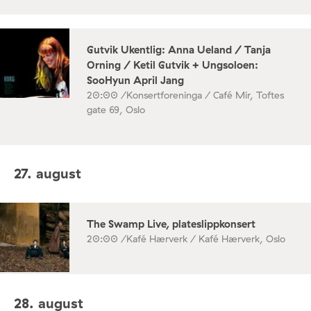
Gutvik Ukentlig: Anna Ueland / Tanja
Orning / Ketil Gutvik + Ungsoloen:
SooHyun April Jang
20:00 /
Konsertforeninga / Café Mir, Toftes
gate 69, Oslo
27. august
The Swamp Live, plateslippkonsert
20:00 /
Kafé Hærverk / Kafé Hærverk, Oslo
28. august