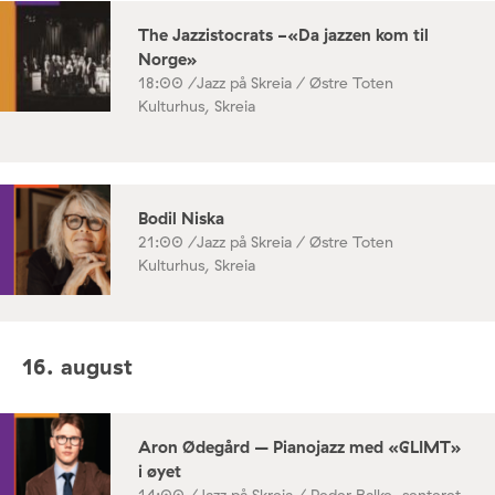
The Jazzistocrats -«Da jazzen kom til
Norge»
18:00 /
Jazz på Skreia / Østre Toten
Kulturhus, Skreia
Bodil Niska
21:00 /
Jazz på Skreia / Østre Toten
Kulturhus, Skreia
16. august
Aron Ødegård – Pianojazz med «GLIMT»
i øyet
14:00 /
Jazz på Skreia / Peder Balke-senteret,