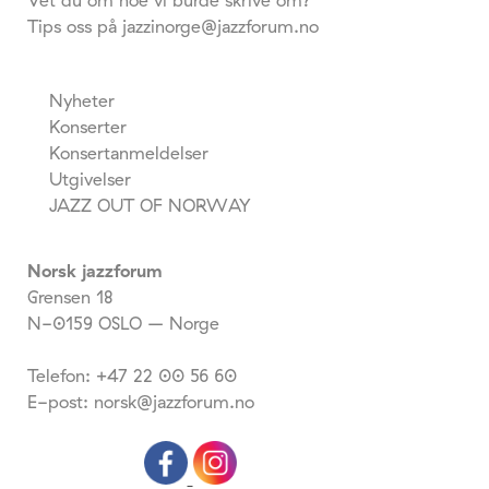
Vet du om noe vi burde skrive om?
Tips oss på jazzinorge@jazzforum.no
Nyheter
Konserter
Konsertanmeldelser
Utgivelser
JAZZ OUT OF NORWAY
Norsk jazzforum
Grensen 18
N-0159 OSLO – Norge
Telefon: +47 22 00 56 60
E-post: norsk@jazzforum.no