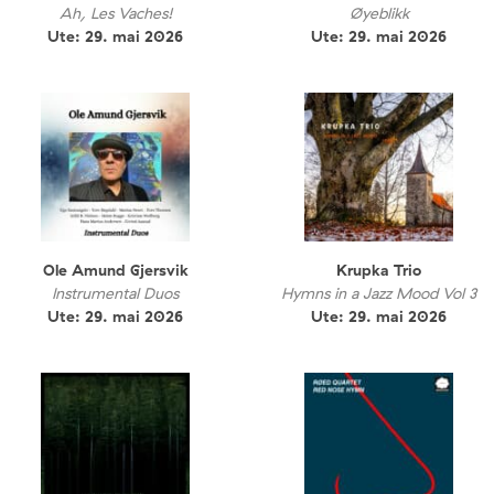
Ah, Les Vaches!
Øyeblikk
Ute: 29. mai 2026
Ute: 29. mai 2026
Ole Amund Gjersvik
Krupka Trio
Instrumental Duos
Hymns in a Jazz Mood Vol 3
Ute: 29. mai 2026
Ute: 29. mai 2026