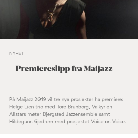
NYHET
Premiereslipp fra Maijazz
På Maijazz 2019 vil tre nye prosjekter ha premiere:
Helge Lien trio med Tore Brunborg, Valkyrien
Allstars møter Bjergsted Jazzensemble samt
Hildegunn Gjedrem med prosjektet Voice on Voice.