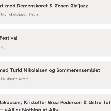
rt med Demenskoret & Gosen Gla’jazz
/ Menighetshuset, Skreia
Festival
 / ,
med Turid Nikolaisen og Sommerensemblet
/ Pakkhuset, Skreia
Jakobsen, Kristoffer Grua Pedersen & Østre To
– «All or Nothing at All»