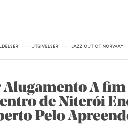
LDELSER
UTGIVELSER
JAZZ OUT OF NORWAY
r Alugamento A fim
Dentro de Niterói E
berto Pelo Apreend