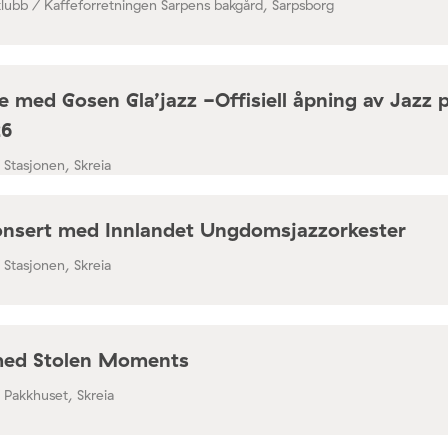
klubb / Kaffeforretningen Sarpens bakgård, Sarpsborg
 med Gosen Gla’jazz -Offisiell åpning av Jazz 
26
/ Stasjonen, Skreia
nsert med Innlandet Ungdomsjazzorkester
/ Stasjonen, Skreia
med Stolen Moments
/ Pakkhuset, Skreia