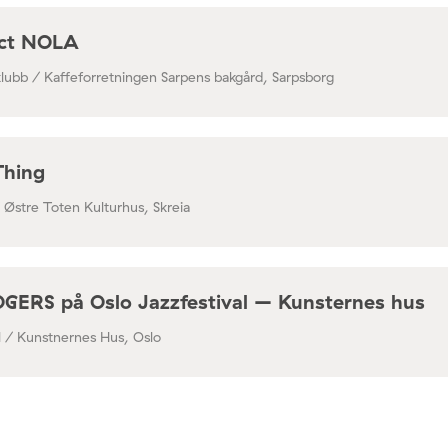
ect NOLA
klubb / Kaffeforretningen Sarpens bakgård, Sarpsborg
Thing
/ Østre Toten Kulturhus, Skreia
RS på Oslo Jazzfestival – Kunsternes hus
al / Kunstnernes Hus, Oslo