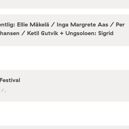
ntlig: Ellie Mäkelä / Inga Margrete Aas / Per
hansen / Ketil Gutvik + Ungsoloen: Sigrid
a / Café Mir, Toftes gate 69, Oslo
Festival
 / ,