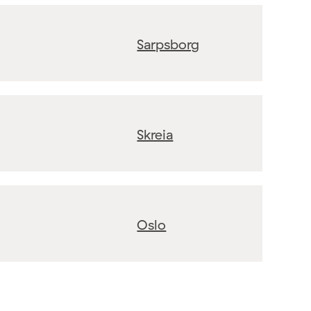
Sarpsborg
Skreia
Oslo