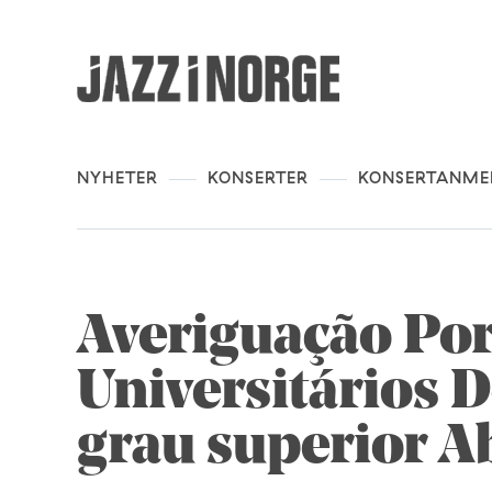
NYHETER
KONSERTER
KONSERTANME
Averiguação Po
Universitários 
grau superior A