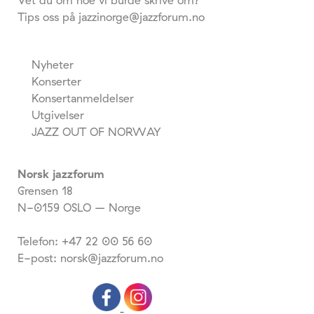
Vet du om noe vi burde skrive om?
Tips oss på jazzinorge@jazzforum.no
Nyheter
Konserter
Konsertanmeldelser
Utgivelser
JAZZ OUT OF NORWAY
Norsk jazzforum
Grensen 18
N-0159 OSLO – Norge
Telefon: +47 22 00 56 60
E-post: norsk@jazzforum.no