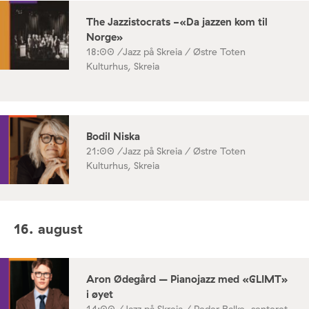
The Jazzistocrats -«Da jazzen kom til
Norge»
18:00 /
Jazz på Skreia / Østre Toten
Kulturhus, Skreia
Bodil Niska
21:00 /
Jazz på Skreia / Østre Toten
Kulturhus, Skreia
16. august
Aron Ødegård – Pianojazz med «GLIMT»
i øyet
14:00 /
Jazz på Skreia / Peder Balke-senteret,