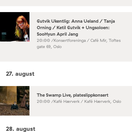
Gutvik Ukentlig: Anna Ueland / Tanja
Orning / Ketil Gutvik + Ungsoloen:
SooHyun April Jang
20:00 /
Konsertforeninga / Café Mir, Toftes
gate 69, Oslo
27. august
The Swamp Live, plateslippkonsert
20:00 /
Kafé Hærverk / Kafé Hærverk, Oslo
28. august