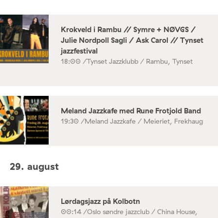
Krokveld i Rambu // Symre + NØVGS /
Julie Nordpoll Sagli / Ask Carol // Tynset
jazzfestival
18:00 /
Tynset Jazzklubb / Rambu, Tynset
Meland Jazzkafe med Rune Frotjold Band
19:30 /
Meland Jazzkafe / Meieriet, Frekhaug
29. august
Lørdagsjazz på Kolbotn
00:14 /
Oslo søndre jazzclub / China House,