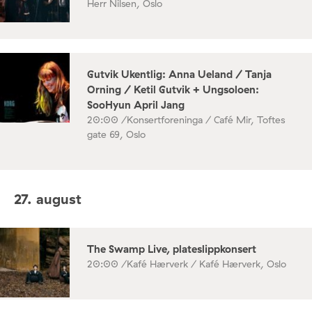
Herr Nilsen, Oslo
Gutvik Ukentlig: Anna Ueland / Tanja
Orning / Ketil Gutvik + Ungsoloen:
SooHyun April Jang
20:00 /
Konsertforeninga / Café Mir, Toftes
gate 69, Oslo
27. august
The Swamp Live, plateslippkonsert
20:00 /
Kafé Hærverk / Kafé Hærverk, Oslo