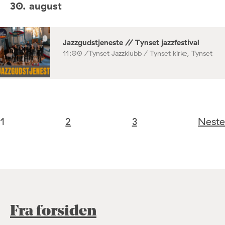
30. august
Jazzgudstjeneste // Tynset jazzfestival
11:00 /
Tynset Jazzklubb / Tynset kirke, Tynset
1
2
3
Neste
Fra forsiden