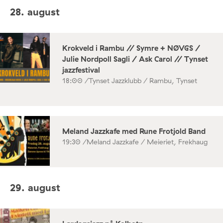
28. august
Krokveld i Rambu // Symre + NØVGS /
Julie Nordpoll Sagli / Ask Carol // Tynset
jazzfestival
18:00 /
Tynset Jazzklubb / Rambu, Tynset
Meland Jazzkafe med Rune Frotjold Band
19:30 /
Meland Jazzkafe / Meieriet, Frekhaug
29. august