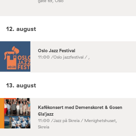
gate 69, Oslo
12. august
Oslo Jazz Festival
11:00 /
Oslo jazzfestival / ,
13. august
Kafékonsert med Demenskoret & Gosen
Gla’jazz
11:00 /
Jazz på Skreia / Menighetshuset,
Skreia