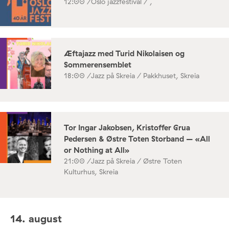
12:00 /
Oslo jazzfestival / ,
Æftajazz med Turid Nikolaisen og
Sommerensemblet
18:00 /
Jazz på Skreia / Pakkhuset, Skreia
Tor Ingar Jakobsen, Kristoffer Grua
Pedersen & Østre Toten Storband – «All
or Nothing at All»
21:00 /
Jazz på Skreia / Østre Toten
Kulturhus, Skreia
14. august