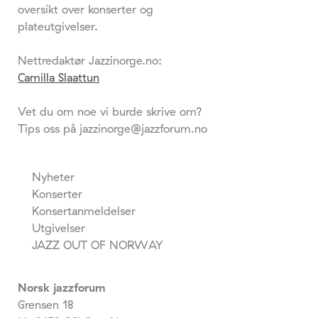
oversikt over konserter og
plateutgivelser.
Nettredaktør Jazzinorge.no:
Camilla Slaattun
Vet du om noe vi burde skrive om?
Tips oss på jazzinorge@jazzforum.no
Nyheter
Konserter
Konsertanmeldelser
Utgivelser
JAZZ OUT OF NORWAY
Norsk jazzforum
Grensen 18