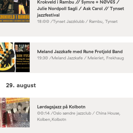
Krokveld i Rambu // Symre + NØVGS /
Julie Nordpoll Sagli / Ask Carol // Tynset
jazzfestival
18:00 /
Tynset Jazzklubb / Rambu, Tynset
Meland Jazzkafe med Rune Frotjold Band
19:30 /
Meland Jazzkafe / Meieriet, Frekhaug
29. august
Lørdagsjazz på Kolbotn
00:14 /
Oslo søndre jazzclub / China House,
Kolben,Kolbotn