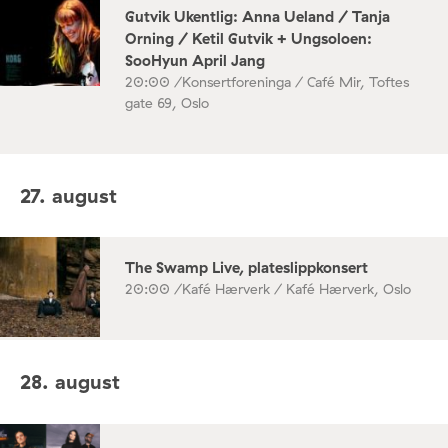
Gutvik Ukentlig: Anna Ueland / Tanja
Orning / Ketil Gutvik + Ungsoloen:
SooHyun April Jang
20:00 /
Konsertforeninga / Café Mir, Toftes
gate 69, Oslo
27. august
The Swamp Live, plateslippkonsert
20:00 /
Kafé Hærverk / Kafé Hærverk, Oslo
28. august