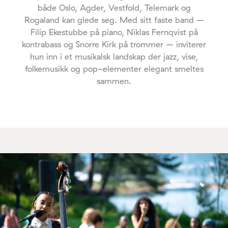
både Oslo, Agder, Vestfold, Telemark og
Rogaland kan glede seg. Med sitt faste band –
Filip Ekestubbe på piano, Niklas Fernqvist på
kontrabass og Snorre Kirk på trommer – inviterer
hun inn i et musikalsk landskap der jazz, vise,
folkemusikk og pop-elementer elegant smeltes
sammen.