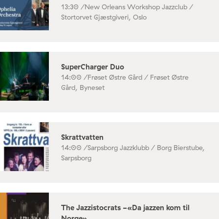
13:30 /
New Orleans Workshop Jazzclub /
Stortorvet Gjæstgiveri, Oslo
SuperCharger Duo
14:00 /
Frøset Østre Gård / Frøset Østre
Gård, Byneset
Skrattvatten
14:00 /
Sarpsborg Jazzklubb / Borg Bierstube,
Sarpsborg
The Jazzistocrats -«Da jazzen kom til
Norge»