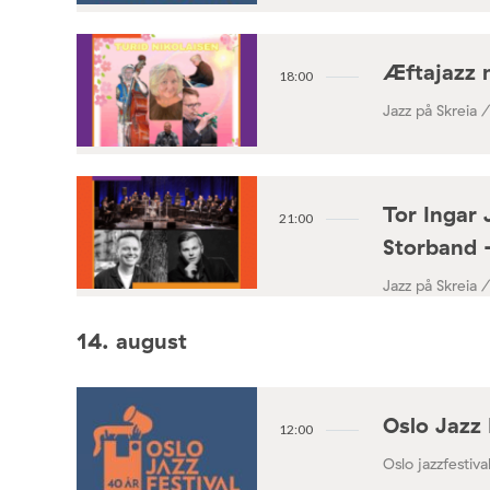
Æftajazz 
18:00
Jazz på Skreia 
Tor Ingar 
21:00
Storband 
Jazz på Skreia 
14. august
Oslo Jazz 
12:00
Oslo jazzfestival