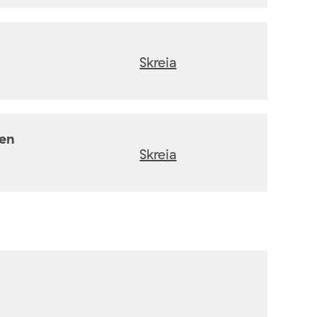
Skreia
ten
Skreia