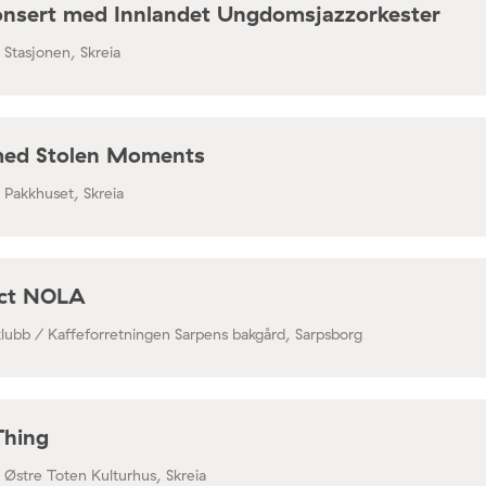
nsert med Innlandet Ungdomsjazzorkester
/ Stasjonen, Skreia
med Stolen Moments
/ Pakkhuset, Skreia
ect NOLA
klubb / Kaffeforretningen Sarpens bakgård, Sarpsborg
Thing
/ Østre Toten Kulturhus, Skreia