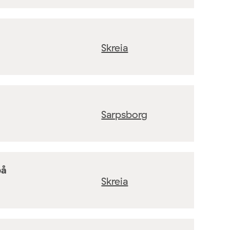
Skreia
Sarpsborg
på
Skreia