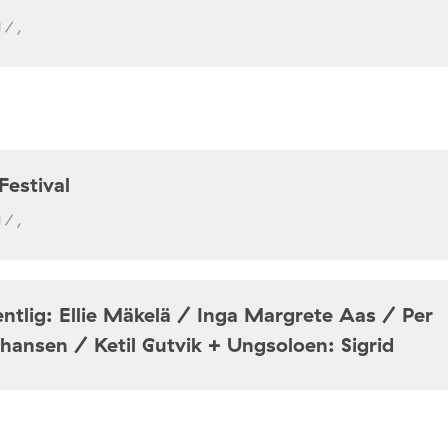
 / ,
Festival
 / ,
ntlig: Ellie Mäkelä / Inga Margrete Aas / Per
hansen / Ketil Gutvik + Ungsoloen: Sigrid
a / Café Mir, Toftes gate 69, Oslo