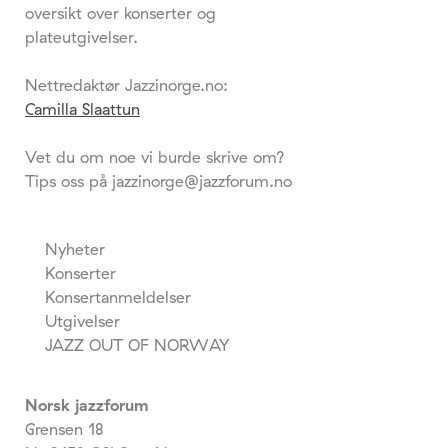
oversikt over konserter og
plateutgivelser.
Nettredaktør Jazzinorge.no:
Camilla Slaattun
Vet du om noe vi burde skrive om?
Tips oss på jazzinorge@jazzforum.no
Nyheter
Konserter
Konsertanmeldelser
Utgivelser
JAZZ OUT OF NORWAY
Norsk jazzforum
Grensen 18