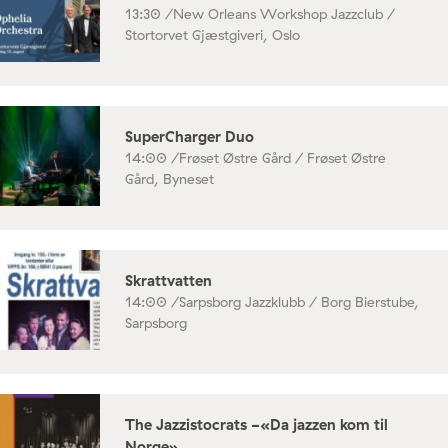
13:30 /
New Orleans Workshop Jazzclub /
Stortorvet Gjæstgiveri, Oslo
SuperCharger Duo
14:00 /
Frøset Østre Gård / Frøset Østre
Gård, Byneset
Skrattvatten
14:00 /
Sarpsborg Jazzklubb / Borg Bierstube,
Sarpsborg
The Jazzistocrats -«Da jazzen kom til
Norge»