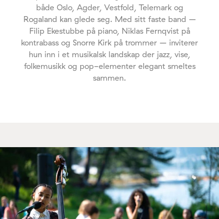
både Oslo, Agder, Vestfold, Telemark og
Rogaland kan glede seg. Med sitt faste band –
Filip Ekestubbe på piano, Niklas Fernqvist på
kontrabass og Snorre Kirk på trommer – inviterer
hun inn i et musikalsk landskap der jazz, vise,
folkemusikk og pop-elementer elegant smeltes
sammen.