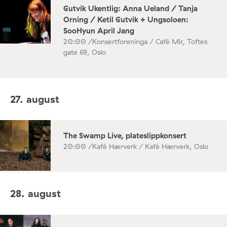
Gutvik Ukentlig: Anna Ueland / Tanja
Orning / Ketil Gutvik + Ungsoloen:
SooHyun April Jang
20:00 /
Konsertforeninga / Café Mir, Toftes
gate 69, Oslo
27. august
The Swamp Live, plateslippkonsert
20:00 /
Kafé Hærverk / Kafé Hærverk, Oslo
28. august