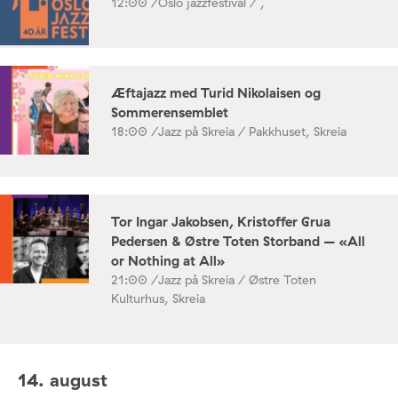
12:00 /
Oslo jazzfestival / ,
Æftajazz med Turid Nikolaisen og
Sommerensemblet
18:00 /
Jazz på Skreia / Pakkhuset, Skreia
Tor Ingar Jakobsen, Kristoffer Grua
Pedersen & Østre Toten Storband – «All
or Nothing at All»
21:00 /
Jazz på Skreia / Østre Toten
Kulturhus, Skreia
14. august