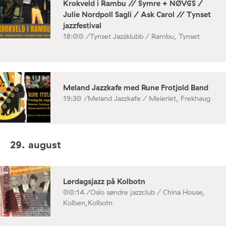
Krokveld i Rambu // Symre + NØVGS /
Julie Nordpoll Sagli / Ask Carol // Tynset
jazzfestival
18:00 /
Tynset Jazzklubb / Rambu, Tynset
Meland Jazzkafe med Rune Frotjold Band
19:30 /
Meland Jazzkafe / Meieriet, Frekhaug
29. august
Lørdagsjazz på Kolbotn
00:14 /
Oslo søndre jazzclub / China House,
Kolben,Kolbotn