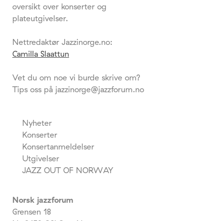
oversikt over konserter og
plateutgivelser.
Nettredaktør Jazzinorge.no:
Camilla Slaattun
Vet du om noe vi burde skrive om?
Tips oss på jazzinorge@jazzforum.no
Nyheter
Konserter
Konsertanmeldelser
Utgivelser
JAZZ OUT OF NORWAY
Norsk jazzforum
Grensen 18