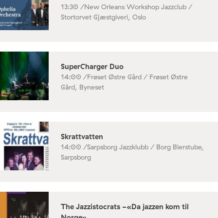
13:30 /
New Orleans Workshop Jazzclub /
Stortorvet Gjæstgiveri, Oslo
SuperCharger Duo
14:00 /
Frøset Østre Gård / Frøset Østre
Gård, Byneset
Skrattvatten
14:00 /
Sarpsborg Jazzklubb / Borg Bierstube,
Sarpsborg
The Jazzistocrats -«Da jazzen kom til
Norge»