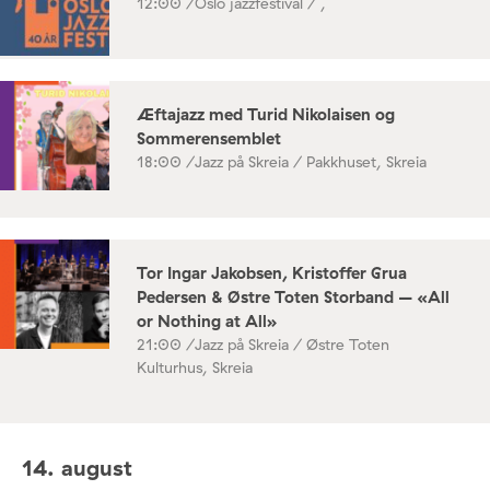
12:00 /
Oslo jazzfestival / ,
Æftajazz med Turid Nikolaisen og
Sommerensemblet
18:00 /
Jazz på Skreia / Pakkhuset, Skreia
Tor Ingar Jakobsen, Kristoffer Grua
Pedersen & Østre Toten Storband – «All
or Nothing at All»
21:00 /
Jazz på Skreia / Østre Toten
Kulturhus, Skreia
14. august