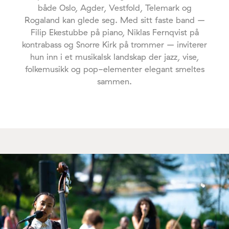
både Oslo, Agder, Vestfold, Telemark og
Rogaland kan glede seg. Med sitt faste band –
Filip Ekestubbe på piano, Niklas Fernqvist på
kontrabass og Snorre Kirk på trommer – inviterer
hun inn i et musikalsk landskap der jazz, vise,
folkemusikk og pop-elementer elegant smeltes
sammen.