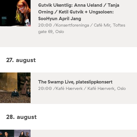
Gutvik Ukentlig: Anna Ueland / Tanja
Orning / Ketil Gutvik + Ungsoloen:
SooHyun April Jang
20:00 /
Konsertforeninga / Café Mir, Toftes
gate 69, Oslo
27. august
The Swamp Live, plateslippkonsert
20:00 /
Kafé Hærverk / Kafé Hærverk, Oslo
28. august