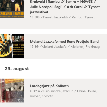
Krokveld i Rambu // Symre + NØVGS /
Julie Nordpoll Sagli / Ask Carol // Tynset
jazzfestival
18:00 /
Tynset Jazzklubb / Rambu, Tynset
Meland Jazzkafe med Rune Frotjold Band
19:30 /
Meland Jazzkafe / Meieriet, Frekhaug
29. august
Lørdagsjazz på Kolbotn
00:14 /
Oslo søndre jazzclub / China House,
Kolben,Kolbotn