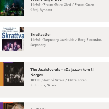
14:00 /
Frøset Østre Gård / Frøset Østre
Gård, Byneset
Skrattvatten
14:00 /
Sarpsborg Jazzklubb / Borg Bierstube,
Sarpsborg
The Jazzistocrats -«Da jazzen kom til
Norge»
18:00 /
Jazz på Skreia / Østre Toten
Kulturhus, Skreia