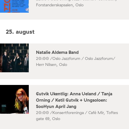
Forstanderskapsalen, Oslo
25. august
Natalie Aldema Band
20:00 /
Oslo Jazzforum / Oslo Jazzforum/
Herr Nilsen, Oslo
Gutvik Ukentlig: Anna Ueland / Tanja
Orning / Ketil Gutvik + Ungsoloen:
SooHyun April Jang
20:00 /
Konsertforeninga / Café Mir, Toftes
gate 69, Oslo