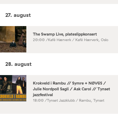
27. august
The Swamp Live, plateslippkonsert
20:00 /
Kafé Hærverk / Kafé Hærverk, Oslo
28. august
Krokveld i Rambu // Symre + NØVGS /
Julie Nordpoll Sagli / Ask Carol // Tynset
jazzfestival
18:00 /
Tynset Jazzklubb / Rambu, Tynset