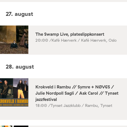
27. august
The Swamp Live, plateslippkonsert
20:00 /
Kafé Hærverk / Kafé Hærverk, Oslo
28. august
Krokveld i Rambu // Symre + NØVGS /
Julie Nordpoll Sagli / Ask Carol // Tynset
jazzfestival
18:00 /
Tynset Jazzklubb / Rambu, Tynset