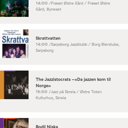
14:00 /
Frøset Østre Gård / Frøset Østre
Gård, Byneset
Skrattvatten
14:00 /
Sarpsborg Jazzklubb / Borg Bierstube,
Sarpsborg
The Jazzistocrats -«Da jazzen kom til
Norge»
18:00 /
Jazz på Skreia / Østre Toten
Kulturhus, Skreia
Bodil Niska