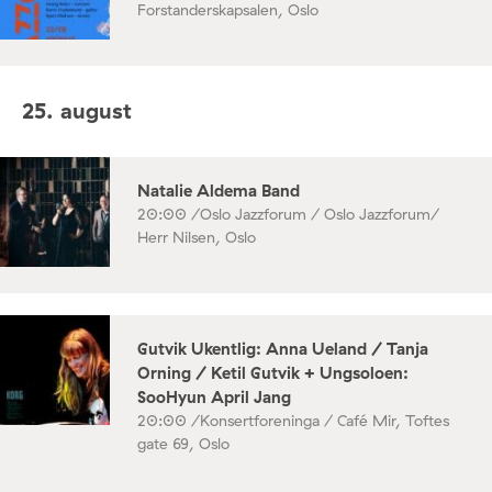
Forstanderskapsalen, Oslo
25. august
Natalie Aldema Band
20:00 /
Oslo Jazzforum / Oslo Jazzforum/
Herr Nilsen, Oslo
Gutvik Ukentlig: Anna Ueland / Tanja
Orning / Ketil Gutvik + Ungsoloen:
SooHyun April Jang
20:00 /
Konsertforeninga / Café Mir, Toftes
gate 69, Oslo