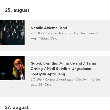
25. august
Natalie Aldema Band
20:00 /
Oslo Jazzforum / Oslo Jazzforum/
Herr Nilsen, Oslo
Gutvik Ukentlig: Anna Ueland / Tanja
Orning / Ketil Gutvik + Ungsoloen:
SooHyun April Jang
20:00 /
Konsertforeninga / Café Mir, Toftes
gate 69, Oslo
27. august