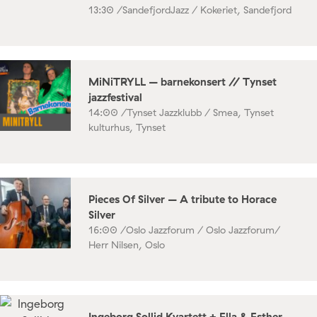
13:30 /
SandefjordJazz / Kokeriet, Sandefjord
MiNiTRYLL – barnekonsert // Tynset
jazzfestival
14:00 /
Tynset Jazzklubb / Smea, Tynset
kulturhus, Tynset
Pieces Of Silver – A tribute to Horace
Silver
16:00 /
Oslo Jazzforum / Oslo Jazzforum/
Herr Nilsen, Oslo
Ingeborg Sollid Kvartett + Ella & Esther