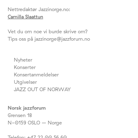
Nettredaktør Jazzinorge.no:
Camilla Slaattun
Vet du om noe vi burde skrive om?
Tips oss på jazzinorge@jazzforum.no
Nyheter
Konserter
Konsertanmeldelser
Utgivelser
JAZZ OUT OF NORWAY
Norsk jazzforum
Grensen 18
N-0159 OSLO – Norge
Telefon: +47 22 00 56 60