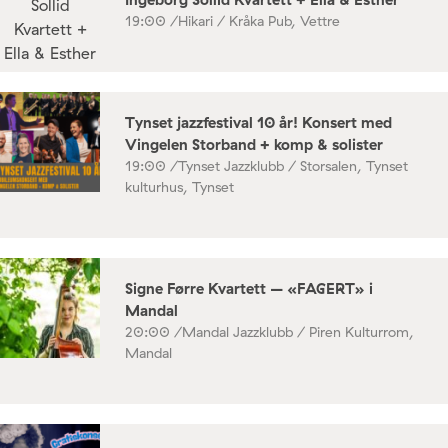
19:00 /
Hikari / Kråka Pub, Vettre
Tynset jazzfestival 10 år! Konsert med
Vingelen Storband + komp & solister
19:00 /
Tynset Jazzklubb / Storsalen, Tynset
kulturhus, Tynset
Signe Førre Kvartett – «FAGERT» i
Mandal
20:00 /
Mandal Jazzklubb / Piren Kulturrom,
Mandal