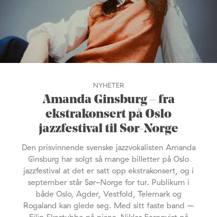
NYHETER
Amanda Ginsburg – fra
ekstrakonsert på Oslo
jazzfestival til Sør-Norge
Den prisvinnende svenske jazzvokalisten Amanda
Ginsburg har solgt så mange billetter på Oslo
jazzfestival at det er satt opp ekstrakonsert, og i
september står Sør-Norge for tur. Publikum i
både Oslo, Agder, Vestfold, Telemark og
Rogaland kan glede seg. Med sitt faste band –
Filip Ekestubbe på piano, Niklas Fernqvist på