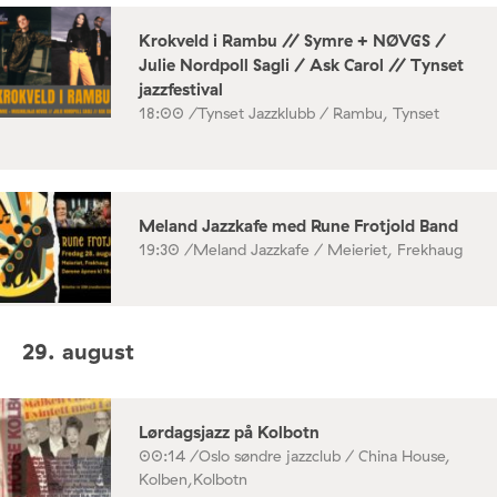
Krokveld i Rambu // Symre + NØVGS /
Julie Nordpoll Sagli / Ask Carol // Tynset
jazzfestival
18:00 /
Tynset Jazzklubb / Rambu, Tynset
Meland Jazzkafe med Rune Frotjold Band
19:30 /
Meland Jazzkafe / Meieriet, Frekhaug
29. august
Lørdagsjazz på Kolbotn
00:14 /
Oslo søndre jazzclub / China House,
Kolben,Kolbotn