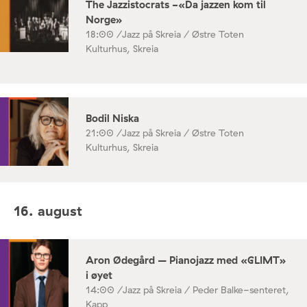
The Jazzistocrats -«Da jazzen kom til
Norge»
18:00 /
Jazz på Skreia / Østre Toten
Kulturhus, Skreia
Bodil Niska
21:00 /
Jazz på Skreia / Østre Toten
Kulturhus, Skreia
16. august
Aron Ødegård – Pianojazz med «GLIMT»
i øyet
14:00 /
Jazz på Skreia / Peder Balke-senteret,
Kapp