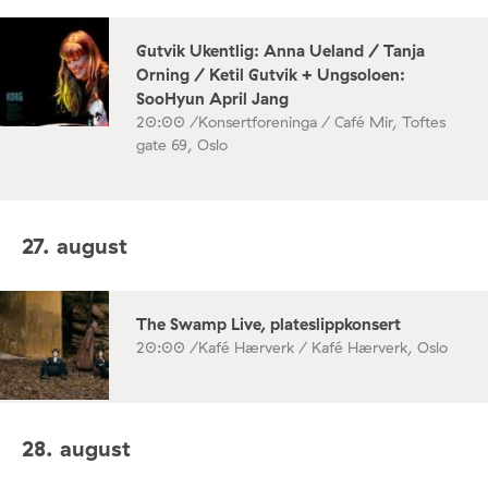
Gutvik Ukentlig: Anna Ueland / Tanja
Orning / Ketil Gutvik + Ungsoloen:
SooHyun April Jang
20:00 /
Konsertforeninga / Café Mir, Toftes
gate 69, Oslo
27. august
The Swamp Live, plateslippkonsert
20:00 /
Kafé Hærverk / Kafé Hærverk, Oslo
28. august