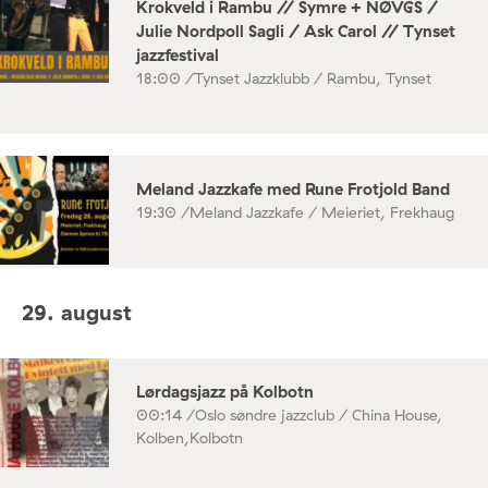
Krokveld i Rambu // Symre + NØVGS /
Julie Nordpoll Sagli / Ask Carol // Tynset
jazzfestival
18:00 /
Tynset Jazzklubb / Rambu, Tynset
Meland Jazzkafe med Rune Frotjold Band
19:30 /
Meland Jazzkafe / Meieriet, Frekhaug
29. august
Lørdagsjazz på Kolbotn
00:14 /
Oslo søndre jazzclub / China House,
Kolben,Kolbotn