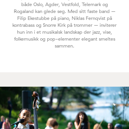
både Oslo, Agder, Vestfold, Telemark og
Rogaland kan glede seg. Med sitt faste band –
Filip Ekestubbe på piano, Niklas Fernqvist på
kontrabass og Snorre Kirk på trommer – inviterer
hun inn i et musikalsk landskap der jazz, vise,
folkemusikk og pop-elementer elegant smeltes
sammen.