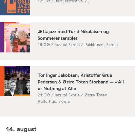
12:00 /
Oslo jazzfestival / ,
Æftajazz med Turid Nikolaisen og
Sommerensemblet
18:00 /
Jazz på Skreia / Pakkhuset, Skreia
Tor Ingar Jakobsen, Kristoffer Grua
Pedersen & Østre Toten Storband – «All
or Nothing at All»
21:00 /
Jazz på Skreia / Østre Toten
Kulturhus, Skreia
14. august