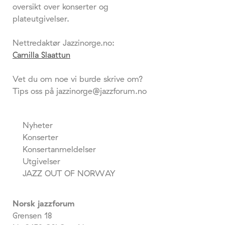
oversikt over konserter og
plateutgivelser.
Nettredaktør Jazzinorge.no:
Camilla Slaattun
Vet du om noe vi burde skrive om?
Tips oss på jazzinorge@jazzforum.no
Nyheter
Konserter
Konsertanmeldelser
Utgivelser
JAZZ OUT OF NORWAY
Norsk jazzforum
Grensen 18