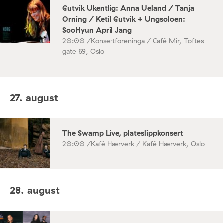
Gutvik Ukentlig: Anna Ueland / Tanja
Orning / Ketil Gutvik + Ungsoloen:
SooHyun April Jang
20:00 /
Konsertforeninga / Café Mir, Toftes
gate 69, Oslo
27. august
The Swamp Live, plateslippkonsert
20:00 /
Kafé Hærverk / Kafé Hærverk, Oslo
28. august