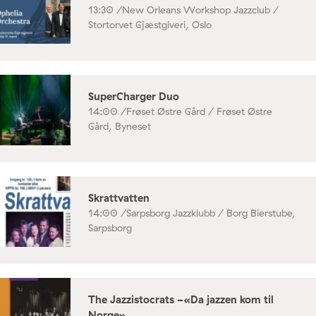
13:30 /
New Orleans Workshop Jazzclub /
Stortorvet Gjæstgiveri, Oslo
SuperCharger Duo
14:00 /
Frøset Østre Gård / Frøset Østre
Gård, Byneset
Skrattvatten
14:00 /
Sarpsborg Jazzklubb / Borg Bierstube,
Sarpsborg
The Jazzistocrats -«Da jazzen kom til
Norge»