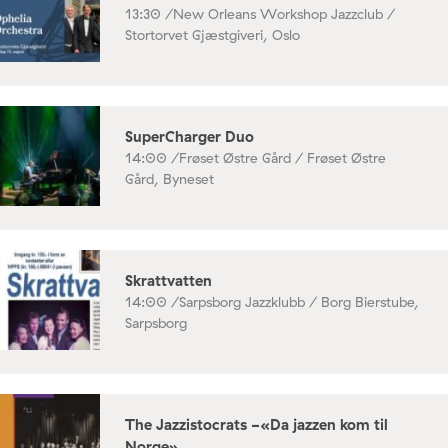
13:30 /
New Orleans Workshop Jazzclub /
Stortorvet Gjæstgiveri, Oslo
SuperCharger Duo
14:00 /
Frøset Østre Gård / Frøset Østre
Gård, Byneset
Skrattvatten
14:00 /
Sarpsborg Jazzklubb / Borg Bierstube,
Sarpsborg
The Jazzistocrats -«Da jazzen kom til
Norge»