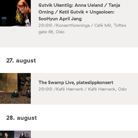
Gutvik Ukentlig: Anna Ueland / Tanja
Orning / Ketil Gutvik + Ungsoloen:
SooHyun April Jang
20:00 /
Konsertforeninga / Café Mir, Toftes
gate 69, Oslo
27. august
The Swamp Live, plateslippkonsert
20:00 /
Kafé Hærverk / Kafé Hærverk, Oslo
28. august