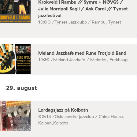
Krokveld i Rambu // Symre + NØVGS /
Julie Nordpoll Sagli / Ask Carol // Tynset
jazzfestival
18:00 /
Tynset Jazzklubb / Rambu, Tynset
Meland Jazzkafe med Rune Frotjold Band
19:30 /
Meland Jazzkafe / Meieriet, Frekhaug
29. august
Lørdagsjazz på Kolbotn
00:14 /
Oslo søndre jazzclub / China House,
Kolben,Kolbotn