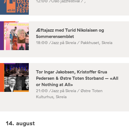
12:00 /
Oslo jazzfestival / ,
Æftajazz med Turid Nikolaisen og
Sommerensemblet
18:00 /
Jazz på Skreia / Pakkhuset, Skreia
Tor Ingar Jakobsen, Kristoffer Grua
Pedersen & Østre Toten Storband – «All
or Nothing at All»
21:00 /
Jazz på Skreia / Østre Toten
Kulturhus, Skreia
14. august