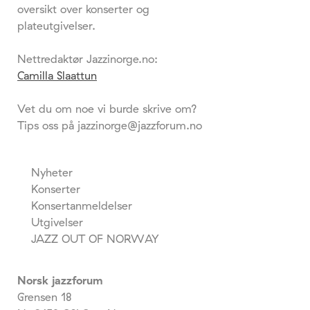
oversikt over konserter og
plateutgivelser.
Nettredaktør Jazzinorge.no:
Camilla Slaattun
Vet du om noe vi burde skrive om?
Tips oss på jazzinorge@jazzforum.no
Nyheter
Konserter
Konsertanmeldelser
Utgivelser
JAZZ OUT OF NORWAY
Norsk jazzforum
Grensen 18