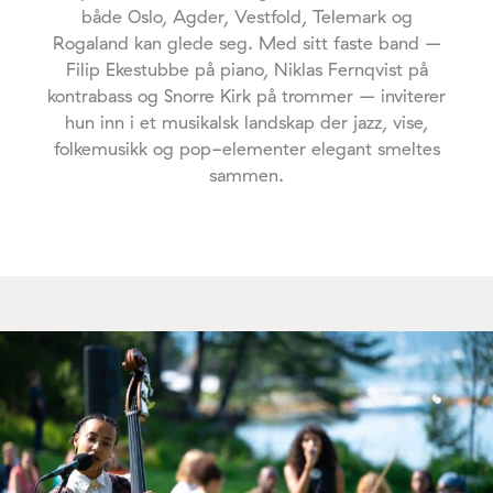
både Oslo, Agder, Vestfold, Telemark og
Rogaland kan glede seg. Med sitt faste band –
Filip Ekestubbe på piano, Niklas Fernqvist på
kontrabass og Snorre Kirk på trommer – inviterer
hun inn i et musikalsk landskap der jazz, vise,
folkemusikk og pop-elementer elegant smeltes
sammen.