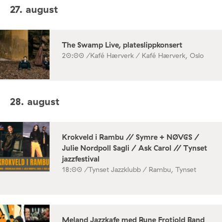
27. august
The Swamp Live, plateslippkonsert
20:00 /
Kafé Hærverk / Kafé Hærverk, Oslo
28. august
Krokveld i Rambu // Symre + NØVGS /
Julie Nordpoll Sagli / Ask Carol // Tynset
jazzfestival
18:00 /
Tynset Jazzklubb / Rambu, Tynset
Meland Jazzkafe med Rune Frotjold Band