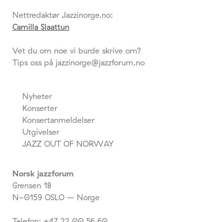
Nettredaktør Jazzinorge.no:
Camilla Slaattun
Vet du om noe vi burde skrive om?
Tips oss på jazzinorge@jazzforum.no
Nyheter
Konserter
Konsertanmeldelser
Utgivelser
JAZZ OUT OF NORWAY
Norsk jazzforum
Grensen 18
N-0159 OSLO – Norge
Telefon: +47 22 00 56 60