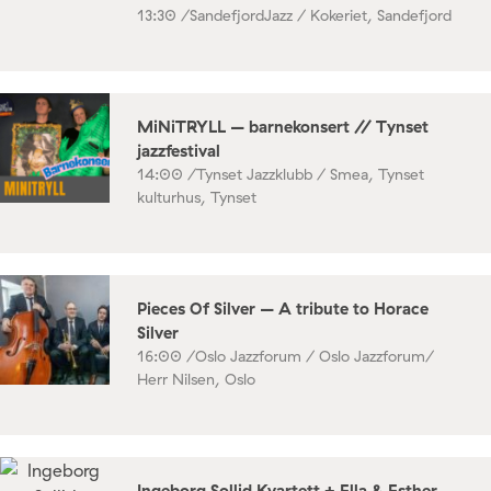
13:30 /
SandefjordJazz / Kokeriet, Sandefjord
MiNiTRYLL – barnekonsert // Tynset
jazzfestival
14:00 /
Tynset Jazzklubb / Smea, Tynset
kulturhus, Tynset
Pieces Of Silver – A tribute to Horace
Silver
16:00 /
Oslo Jazzforum / Oslo Jazzforum/
Herr Nilsen, Oslo
Ingeborg Sollid Kvartett + Ella & Esther