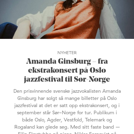
NYHETER
Amanda Ginsburg – fra
ekstrakonsert på Oslo
jazzfestival til Sør-Norge
Den prisvinnende svenske jazzvokalisten Amanda
Ginsburg har solgt så mange billetter på Oslo
jazzfestival at det er satt opp ekstrakonsert, og i
september står Sør-Norge for tur. Publikum i
både Oslo, Agder, Vestfold, Telemark og
Rogaland kan glede seg. Med sitt faste band –
Filip Ekestubbe på piano, Niklas Fernqvist på