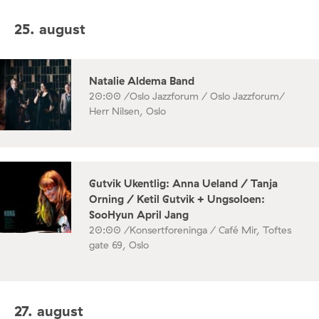
25. august
Natalie Aldema Band
20:00 /
Oslo Jazzforum / Oslo Jazzforum/
Herr Nilsen, Oslo
Gutvik Ukentlig: Anna Ueland / Tanja
Orning / Ketil Gutvik + Ungsoloen:
SooHyun April Jang
20:00 /
Konsertforeninga / Café Mir, Toftes
gate 69, Oslo
27. august