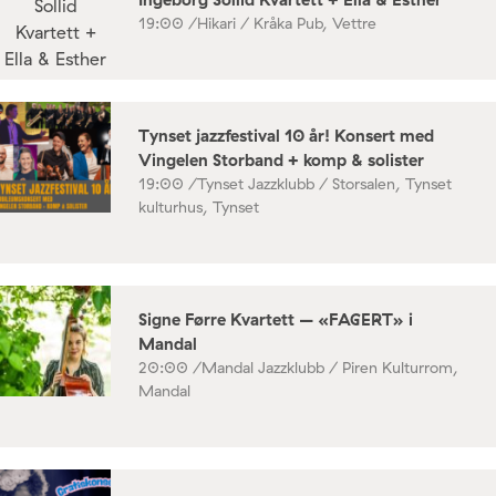
19:00 /
Hikari / Kråka Pub, Vettre
Tynset jazzfestival 10 år! Konsert med
Vingelen Storband + komp & solister
19:00 /
Tynset Jazzklubb / Storsalen, Tynset
kulturhus, Tynset
Signe Førre Kvartett – «FAGERT» i
Mandal
20:00 /
Mandal Jazzklubb / Piren Kulturrom,
Mandal