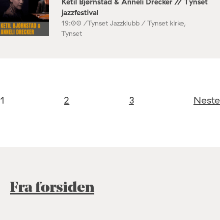
Ketil Bjørnstad & Anneli Drecker // Tynset
jazzfestival
19:00 /
Tynset Jazzklubb / Tynset kirke,
Tynset
1
2
3
Neste
Fra forsiden