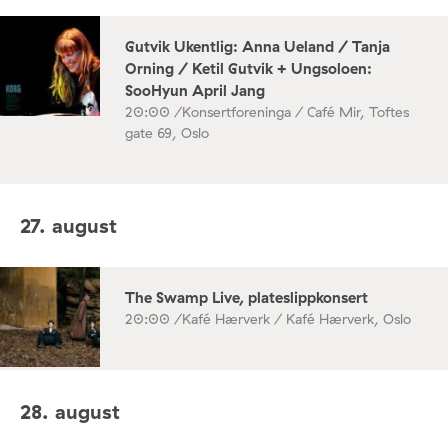
Gutvik Ukentlig: Anna Ueland / Tanja
Orning / Ketil Gutvik + Ungsoloen:
SooHyun April Jang
20:00 /
Konsertforeninga / Café Mir, Toftes
gate 69, Oslo
27. august
The Swamp Live, plateslippkonsert
20:00 /
Kafé Hærverk / Kafé Hærverk, Oslo
28. august