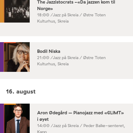
The Jazzistocrats -«Da jazzen kom til
Norge»
18:00 /
Jazz på Skreia / Østre Toten
Kulturhus, Skreia
Bodil Niska
21:00 /
Jazz på Skreia / Østre Toten
Kulturhus, Skreia
16. august
Aron Ødegård – Pianojazz med «GLIMT»
i øyet
14:00 /
Jazz på Skreia / Peder Balke-senteret,
Kapp