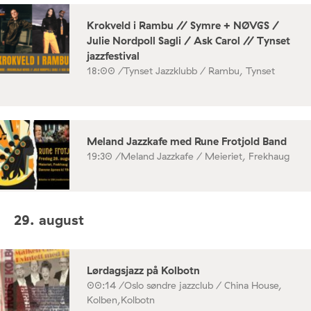
Krokveld i Rambu // Symre + NØVGS /
Julie Nordpoll Sagli / Ask Carol // Tynset
jazzfestival
18:00 /
Tynset Jazzklubb / Rambu, Tynset
Meland Jazzkafe med Rune Frotjold Band
19:30 /
Meland Jazzkafe / Meieriet, Frekhaug
29. august
Lørdagsjazz på Kolbotn
00:14 /
Oslo søndre jazzclub / China House,
Kolben,Kolbotn