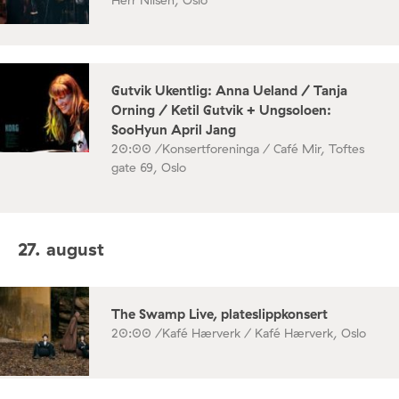
Gutvik Ukentlig: Anna Ueland / Tanja
Orning / Ketil Gutvik + Ungsoloen:
SooHyun April Jang
20:00 /
Konsertforeninga / Café Mir, Toftes
gate 69, Oslo
27. august
The Swamp Live, plateslippkonsert
20:00 /
Kafé Hærverk / Kafé Hærverk, Oslo