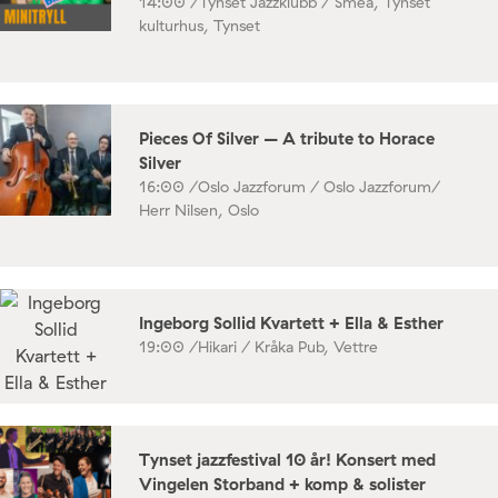
14:00 /
Tynset Jazzklubb / Smea, Tynset
kulturhus, Tynset
Pieces Of Silver – A tribute to Horace
Silver
16:00 /
Oslo Jazzforum / Oslo Jazzforum/
Herr Nilsen, Oslo
Ingeborg Sollid Kvartett + Ella & Esther
19:00 /
Hikari / Kråka Pub, Vettre
Tynset jazzfestival 10 år! Konsert med
Vingelen Storband + komp & solister