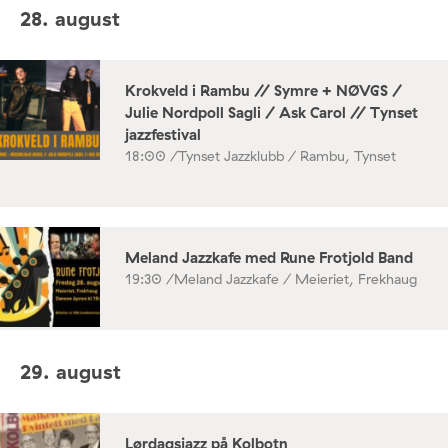
28. august
Krokveld i Rambu // Symre + NØVGS /
Julie Nordpoll Sagli / Ask Carol // Tynset
jazzfestival
18:00 /
Tynset Jazzklubb / Rambu, Tynset
Meland Jazzkafe med Rune Frotjold Band
19:30 /
Meland Jazzkafe / Meieriet, Frekhaug
29. august
Lørdagsjazz på Kolbotn