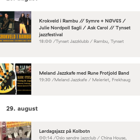
Krokveld i Rambu // Symre + NØVGS /
Julie Nordpoll Sagli / Ask Carol // Tynset
jazzfestival
18:00 /
Tynset Jazzklubb / Rambu, Tynset
Meland Jazzkafe med Rune Frotjold Band
19:30 /
Meland Jazzkafe / Meieriet, Frekhaug
29. august
Lørdagsjazz på Kolbotn
00:14 /
Oslo søndre jazzclub / China House,