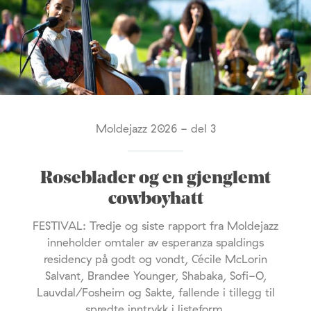
Moldejazz 2026 - del 3
Roseblader og en gjenglemt
cowboyhatt
FESTIVAL: Tredje og siste rapport fra Moldejazz
inneholder omtaler av esperanza spaldings
residency på godt og vondt, Cécile McLorin
Salvant, Brandee Younger, Shabaka, Sofi-O,
Lauvdal/Fosheim og Sakte, fallende i tillegg til
spredte inntrykk i listeform.