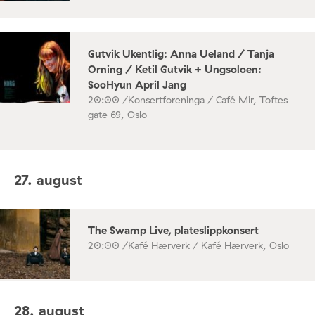
Gutvik Ukentlig: Anna Ueland / Tanja
Orning / Ketil Gutvik + Ungsoloen:
SooHyun April Jang
20:00 /
Konsertforeninga / Café Mir, Toftes
gate 69, Oslo
27. august
The Swamp Live, plateslippkonsert
20:00 /
Kafé Hærverk / Kafé Hærverk, Oslo
28. august