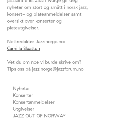
jazzsentrene. Jazz i Norge gir deg
nyheter om stort og smått i norsk jazz,
konsert- og plateanmeldelser samt
oversikt over konserter og
plateutgivelser.
Nettredaktør Jazzinorge.no:
Camilla Slaattun
Vet du om noe vi burde skrive om?
Tips oss på jazzinorge@jazzforum.no
Nyheter
Konserter
Konsertanmeldelser
Utgivelser
JAZZ OUT OF NORWAY