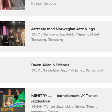
Kolben,Kolbotn
Jazzcafe med Norwegian Jazz Kings
13:30 /
Tønsberg Jazzklubb / Quality Hotel
Tønsberg, Tønsberg
Dawn Allan & Friends
13:30 /
SandefjordJazz / Kokeriet, Sandefjord
MiNiTRYLL – barnekonsert // Tynset
jazzfestival
14:00 /
Tynset Jazzklubb / Smea, Tynset
kulturhus, Tynset