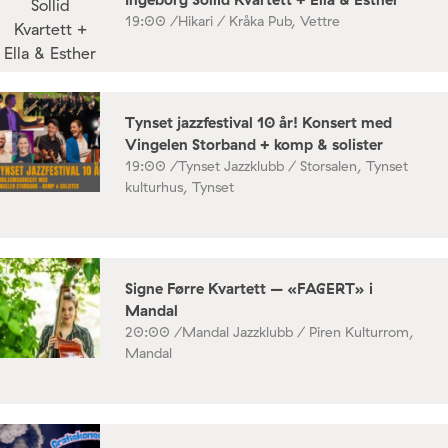
19:00 /
Hikari / Kråka Pub, Vettre
Tynset jazzfestival 10 år! Konsert med
Vingelen Storband + komp & solister
19:00 /
Tynset Jazzklubb / Storsalen, Tynset
kulturhus, Tynset
Signe Førre Kvartett – «FAGERT» i
Mandal
20:00 /
Mandal Jazzklubb / Piren Kulturrom,
Mandal