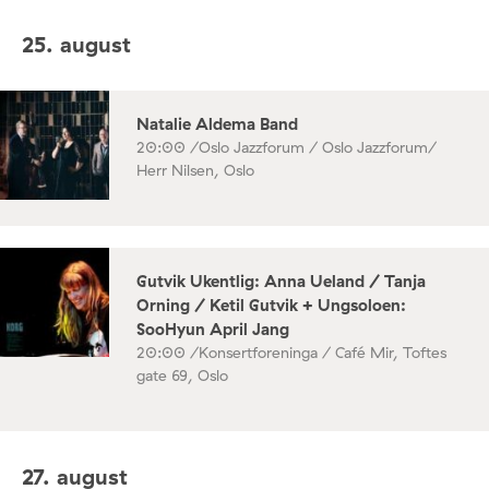
25. august
Natalie Aldema Band
20:00 /
Oslo Jazzforum / Oslo Jazzforum/
Herr Nilsen, Oslo
Gutvik Ukentlig: Anna Ueland / Tanja
Orning / Ketil Gutvik + Ungsoloen:
SooHyun April Jang
20:00 /
Konsertforeninga / Café Mir, Toftes
gate 69, Oslo
27. august