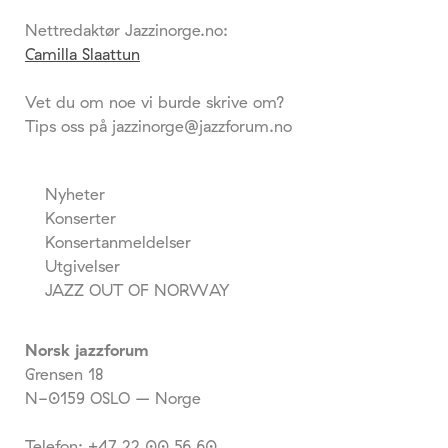
Nettredaktør Jazzinorge.no:
Camilla Slaattun
Vet du om noe vi burde skrive om?
Tips oss på jazzinorge@jazzforum.no
Nyheter
Konserter
Konsertanmeldelser
Utgivelser
JAZZ OUT OF NORWAY
Norsk jazzforum
Grensen 18
N-0159 OSLO – Norge
Telefon: +47 22 00 56 60