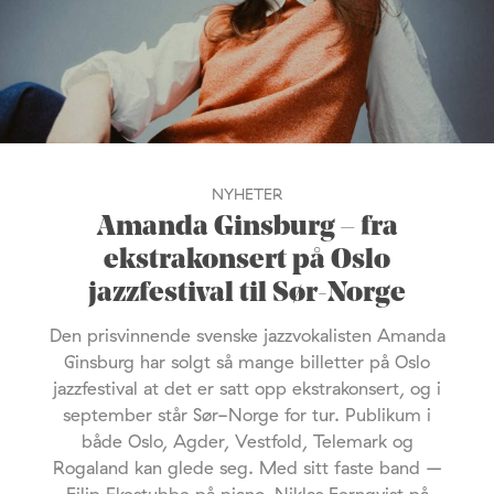
NYHETER
Amanda Ginsburg – fra
ekstrakonsert på Oslo
jazzfestival til Sør-Norge
Den prisvinnende svenske jazzvokalisten Amanda
Ginsburg har solgt så mange billetter på Oslo
jazzfestival at det er satt opp ekstrakonsert, og i
september står Sør-Norge for tur. Publikum i
både Oslo, Agder, Vestfold, Telemark og
Rogaland kan glede seg. Med sitt faste band –
Filip Ekestubbe på piano, Niklas Fernqvist på