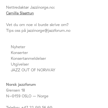
Nettredaktør Jazzinorge.no:
Camilla Slaattun
Vet du om noe vi burde skrive om?
Tips oss på jazzinorge@jazzforum.no
Nyheter
Konserter
Konsertanmeldelser
Utgivelser
JAZZ OUT OF NORWAY
Norsk jazzforum
Grensen 18
N-0159 OSLO – Norge
Telefon: +47 22 00 56 60