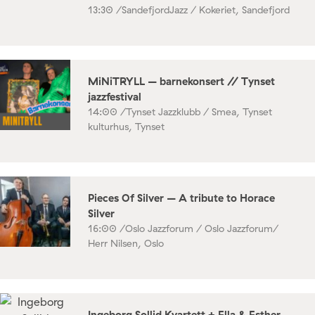
13:30 /
SandefjordJazz / Kokeriet, Sandefjord
MiNiTRYLL – barnekonsert // Tynset
jazzfestival
14:00 /
Tynset Jazzklubb / Smea, Tynset
kulturhus, Tynset
Pieces Of Silver – A tribute to Horace
Silver
16:00 /
Oslo Jazzforum / Oslo Jazzforum/
Herr Nilsen, Oslo
Ingeborg Sollid Kvartett + Ella & Esther