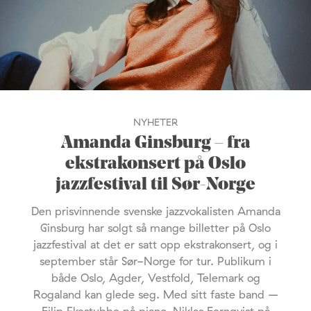
NYHETER
Amanda Ginsburg – fra
ekstrakonsert på Oslo
jazzfestival til Sør-Norge
Den prisvinnende svenske jazzvokalisten Amanda
Ginsburg har solgt så mange billetter på Oslo
jazzfestival at det er satt opp ekstrakonsert, og i
september står Sør-Norge for tur. Publikum i
både Oslo, Agder, Vestfold, Telemark og
Rogaland kan glede seg. Med sitt faste band –
Filip Ekestubbe på piano, Niklas Fernqvist på