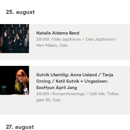
25. august
Natalie Aldema Band
20:00 /
Oslo Jazzforum / Oslo Jazzforum/
Herr Nilsen, Oslo
Gutvik Ukentlig: Anna Ueland / Tanja
Orning / Ketil Gutvik + Ungsoloen:
SooHyun April Jang
20:00 /
Konsertforeninga / Café Mir, Toftes
gate 69, Oslo
27. august