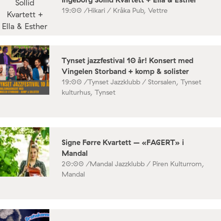
19:00 /
Hikari / Kråka Pub, Vettre
Tynset jazzfestival 10 år! Konsert med
Vingelen Storband + komp & solister
19:00 /
Tynset Jazzklubb / Storsalen, Tynset
kulturhus, Tynset
Signe Førre Kvartett – «FAGERT» i
Mandal
20:00 /
Mandal Jazzklubb / Piren Kulturrom,
Mandal