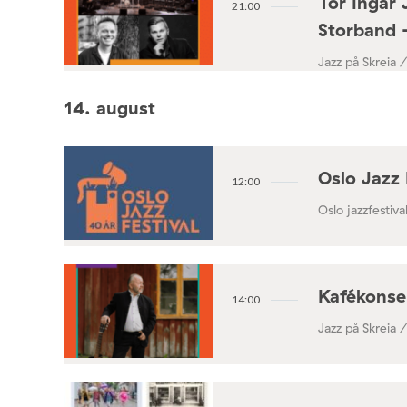
Tor Ingar 
21:00
Storband 
Jazz på Skreia 
14. august
Oslo Jazz 
12:00
Oslo jazzfestival
Kafékonse
14:00
Jazz på Skreia 