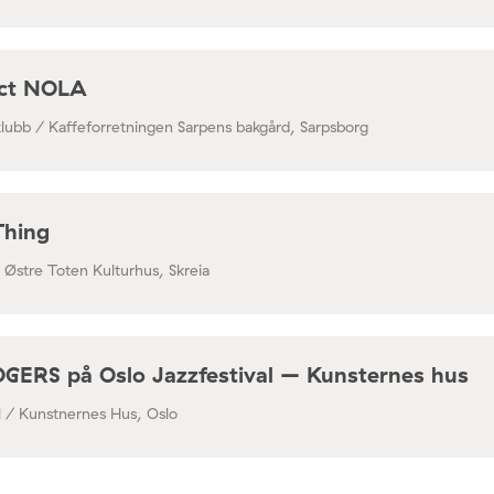
ect NOLA
klubb / Kaffeforretningen Sarpens bakgård, Sarpsborg
Thing
/ Østre Toten Kulturhus, Skreia
RS på Oslo Jazzfestival – Kunsternes hus
al / Kunstnernes Hus, Oslo