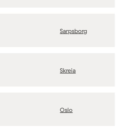
Sarpsborg
Skreia
Oslo