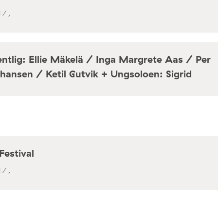
 / ,
ntlig: Ellie Mäkelä / Inga Margrete Aas / Per
hansen / Ketil Gutvik + Ungsoloen: Sigrid
a / Café Mir, Toftes gate 69, Oslo
Festival
 / ,