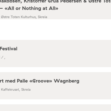
Jakobsen, Kristoffer Grua Pedersen & Østre To
– «All or Nothing at All»
/ Østre Toten Kulturhus, Skreia
Festival
 / ,
rt med Palle «Groove» Wagnberg
/ Kaffekruset, Skreia