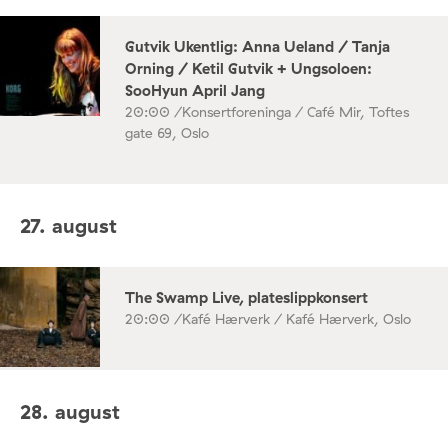
Gutvik Ukentlig: Anna Ueland / Tanja
Orning / Ketil Gutvik + Ungsoloen:
SooHyun April Jang
20:00 /
Konsertforeninga / Café Mir, Toftes
gate 69, Oslo
27. august
The Swamp Live, plateslippkonsert
20:00 /
Kafé Hærverk / Kafé Hærverk, Oslo
28. august