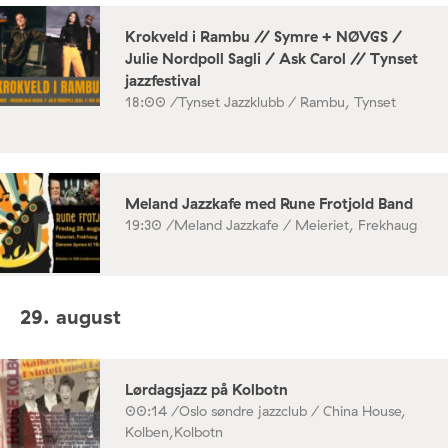
Krokveld i Rambu // Symre + NØVGS /
Julie Nordpoll Sagli / Ask Carol // Tynset
jazzfestival
18:00 /
Tynset Jazzklubb / Rambu, Tynset
Meland Jazzkafe med Rune Frotjold Band
19:30 /
Meland Jazzkafe / Meieriet, Frekhaug
29. august
Lørdagsjazz på Kolbotn
00:14 /
Oslo søndre jazzclub / China House,
Kolben,Kolbotn