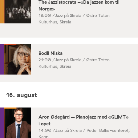
The Jazzistocrats -«Da jazzen kom til
Norge»
18:00 /
Jazz på Skreia / Østre Toten
Kulturhus, Skreia
Bodil Niska
21:00 /
Jazz på Skreia / Østre Toten
Kulturhus, Skreia
16. august
Aron Ødegård – Pianojazz med «GLIMT»
i øyet
14:00 /
Jazz på Skreia / Peder Balke-senteret,
Kapp