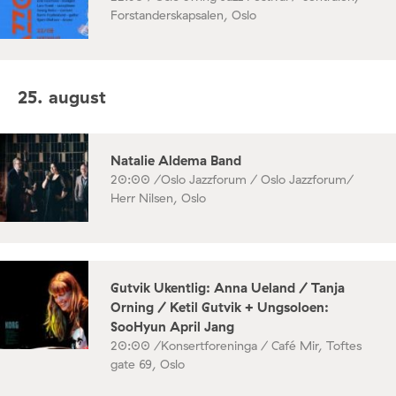
Forstanderskapsalen, Oslo
25. august
Natalie Aldema Band
20:00 /
Oslo Jazzforum / Oslo Jazzforum/
Herr Nilsen, Oslo
Gutvik Ukentlig: Anna Ueland / Tanja
Orning / Ketil Gutvik + Ungsoloen:
SooHyun April Jang
20:00 /
Konsertforeninga / Café Mir, Toftes
gate 69, Oslo