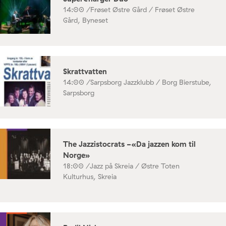
14:00 /
Frøset Østre Gård / Frøset Østre
Gård, Byneset
Skrattvatten
14:00 /
Sarpsborg Jazzklubb / Borg Bierstube,
Sarpsborg
The Jazzistocrats -«Da jazzen kom til
Norge»
18:00 /
Jazz på Skreia / Østre Toten
Kulturhus, Skreia