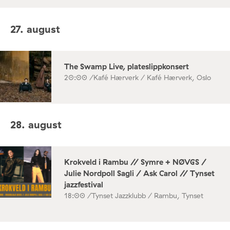
27. august
The Swamp Live, plateslippkonsert
20:00 /
Kafé Hærverk / Kafé Hærverk, Oslo
28. august
Krokveld i Rambu // Symre + NØVGS /
Julie Nordpoll Sagli / Ask Carol // Tynset
jazzfestival
18:00 /
Tynset Jazzklubb / Rambu, Tynset