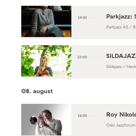
Parkjazz: 
19:00
Parkjazz AS / B
SILDAJAZZ
23:00
Sildajazz / Høv
08. august
Roy Nikola
16:00
Oslo Jazzforum