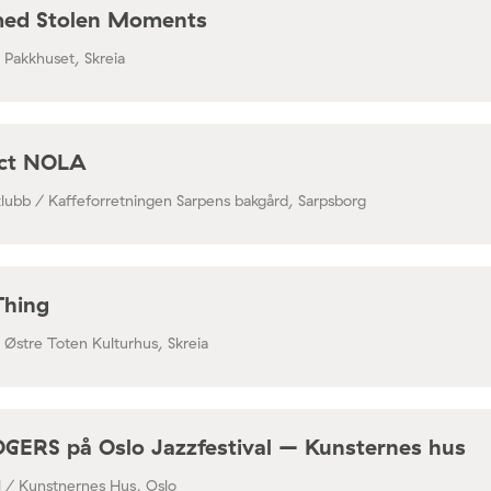
med Stolen Moments
/ Pakkhuset, Skreia
ect NOLA
klubb / Kaffeforretningen Sarpens bakgård, Sarpsborg
Thing
/ Østre Toten Kulturhus, Skreia
RS på Oslo Jazzfestival – Kunsternes hus
al / Kunstnernes Hus, Oslo