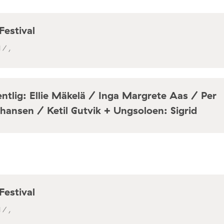
Festival
 / ,
ntlig: Ellie Mäkelä / Inga Margrete Aas / Per
hansen / Ketil Gutvik + Ungsoloen: Sigrid
a / Café Mir, Toftes gate 69, Oslo
Festival
 / ,