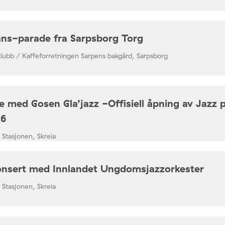
ns-parade fra Sarpsborg Torg
klubb / Kaffeforretningen Sarpens bakgård, Sarpsborg
 med Gosen Gla’jazz -Offisiell åpning av Jazz 
26
/ Stasjonen, Skreia
nsert med Innlandet Ungdomsjazzorkester
/ Stasjonen, Skreia