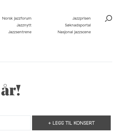
Norsk jazzforum
Jazzprisen
Jazznytt
Søknadsportal
Jazzsentrene
Nasjonal jazzscene
år!
+ LEGG TIL KONSERT