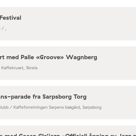
Festival
 / ,
rt med Palle «Groove» Wagnberg
/ Kaffekruset, Skreia
ns-parade fra Sarpsborg Torg
klubb / Kaffeforretningen Sarpens bakgård, Sarpsborg
 med Gosen Gla’jazz -Offisiell åpning av Jazz 