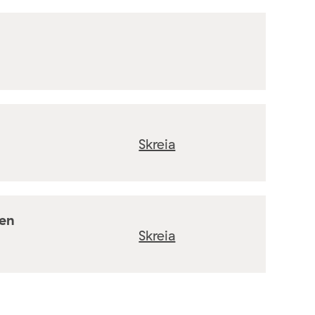
Skreia
ten
Skreia