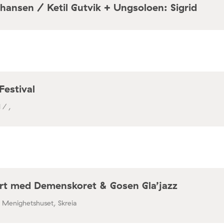
hansen / Ketil Gutvik + Ungsoloen: Sigrid
a / Café Mir, Toftes gate 69, Oslo
Festival
 / ,
rt med Demenskoret & Gosen Gla’jazz
/ Menighetshuset, Skreia