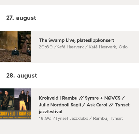
27. august
The Swamp Live, plateslippkonsert
20:00 /
Kafé Hærverk / Kafé Hærverk, Oslo
28. august
Krokveld i Rambu // Symre + NØVGS /
Julie Nordpoll Sagli / Ask Carol // Tynset
jazzfestival
18:00 /
Tynset Jazzklubb / Rambu, Tynset