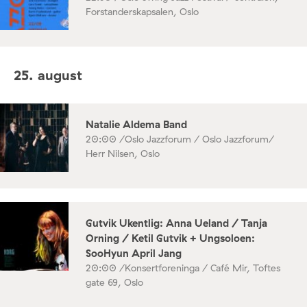
Forstanderskapsalen, Oslo
25. august
Natalie Aldema Band
20:00 /
Oslo Jazzforum / Oslo Jazzforum/
Herr Nilsen, Oslo
Gutvik Ukentlig: Anna Ueland / Tanja
Orning / Ketil Gutvik + Ungsoloen:
SooHyun April Jang
20:00 /
Konsertforeninga / Café Mir, Toftes
gate 69, Oslo