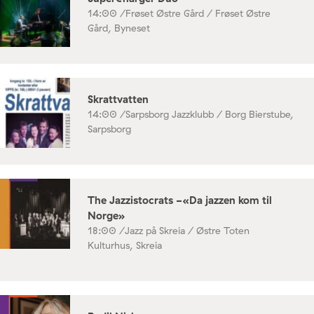
14:00 /
Frøset Østre Gård / Frøset Østre
Gård, Byneset
Skrattvatten
14:00 /
Sarpsborg Jazzklubb / Borg Bierstube,
Sarpsborg
The Jazzistocrats -«Da jazzen kom til
Norge»
18:00 /
Jazz på Skreia / Østre Toten
Kulturhus, Skreia