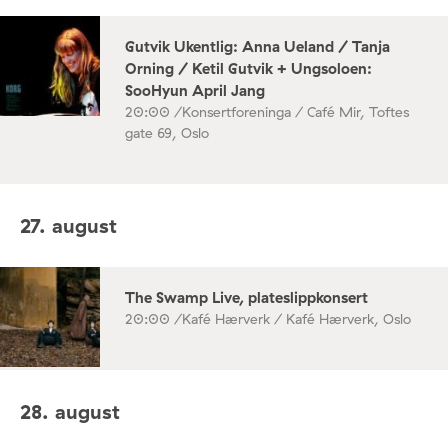
Gutvik Ukentlig: Anna Ueland / Tanja
Orning / Ketil Gutvik + Ungsoloen:
SooHyun April Jang
20:00 /
Konsertforeninga / Café Mir, Toftes
gate 69, Oslo
27. august
The Swamp Live, plateslippkonsert
20:00 /
Kafé Hærverk / Kafé Hærverk, Oslo
28. august