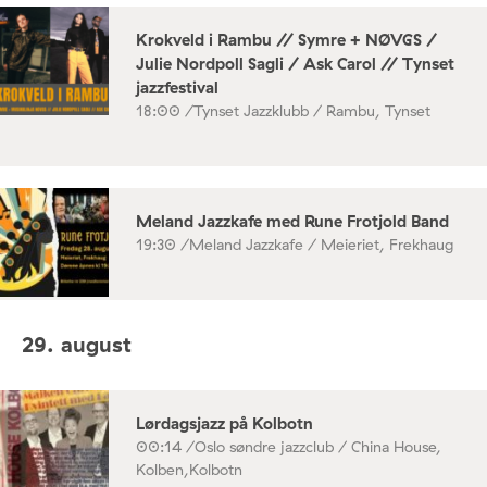
Krokveld i Rambu // Symre + NØVGS /
Julie Nordpoll Sagli / Ask Carol // Tynset
jazzfestival
18:00 /
Tynset Jazzklubb / Rambu, Tynset
Meland Jazzkafe med Rune Frotjold Band
19:30 /
Meland Jazzkafe / Meieriet, Frekhaug
29. august
Lørdagsjazz på Kolbotn
00:14 /
Oslo søndre jazzclub / China House,
Kolben,Kolbotn