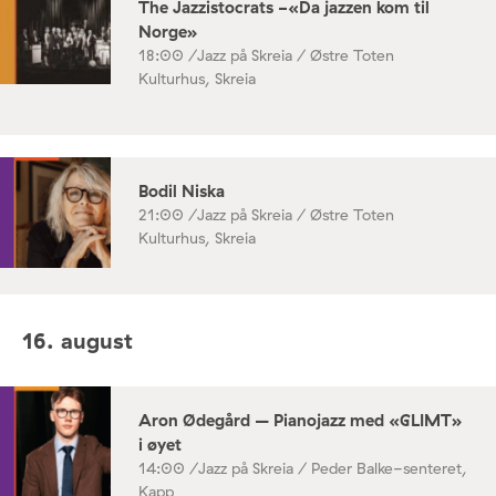
The Jazzistocrats -«Da jazzen kom til
Norge»
18:00 /
Jazz på Skreia / Østre Toten
Kulturhus, Skreia
Bodil Niska
21:00 /
Jazz på Skreia / Østre Toten
Kulturhus, Skreia
16. august
Aron Ødegård – Pianojazz med «GLIMT»
i øyet
14:00 /
Jazz på Skreia / Peder Balke-senteret,
Kapp