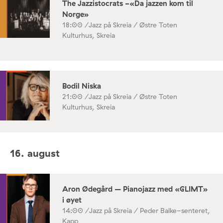
The Jazzistocrats -«Da jazzen kom til
Norge»
18:00 /
Jazz på Skreia / Østre Toten
Kulturhus, Skreia
Bodil Niska
21:00 /
Jazz på Skreia / Østre Toten
Kulturhus, Skreia
16. august
Aron Ødegård – Pianojazz med «GLIMT»
i øyet
14:00 /
Jazz på Skreia / Peder Balke-senteret,
Kapp