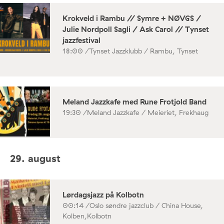
Krokveld i Rambu // Symre + NØVGS /
Julie Nordpoll Sagli / Ask Carol // Tynset
jazzfestival
18:00 /
Tynset Jazzklubb / Rambu, Tynset
Meland Jazzkafe med Rune Frotjold Band
19:30 /
Meland Jazzkafe / Meieriet, Frekhaug
29. august
Lørdagsjazz på Kolbotn
00:14 /
Oslo søndre jazzclub / China House,
Kolben,Kolbotn