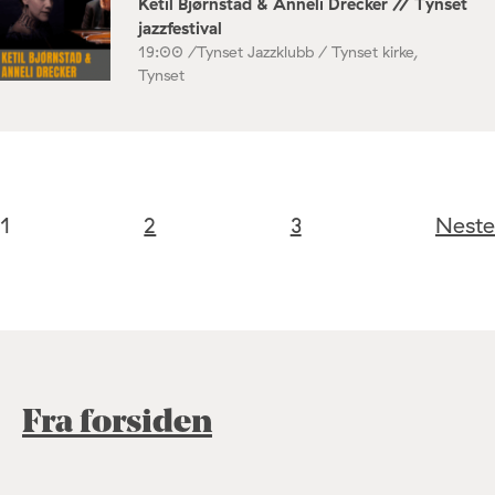
Ketil Bjørnstad & Anneli Drecker // Tynset
jazzfestival
19:00 /
Tynset Jazzklubb / Tynset kirke,
Tynset
1
2
3
Neste
Fra forsiden