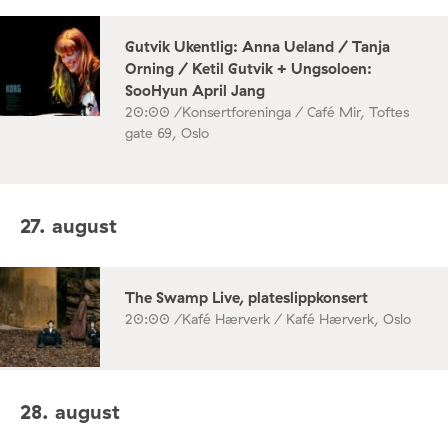
Gutvik Ukentlig: Anna Ueland / Tanja
Orning / Ketil Gutvik + Ungsoloen:
SooHyun April Jang
20:00 /
Konsertforeninga / Café Mir, Toftes
gate 69, Oslo
27. august
The Swamp Live, plateslippkonsert
20:00 /
Kafé Hærverk / Kafé Hærverk, Oslo
28. august