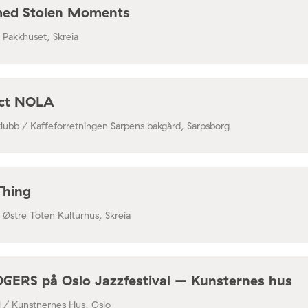
med Stolen Moments
/ Pakkhuset, Skreia
ect NOLA
klubb / Kaffeforretningen Sarpens bakgård, Sarpsborg
Thing
/ Østre Toten Kulturhus, Skreia
RS på Oslo Jazzfestival – Kunsternes hus
al / Kunstnernes Hus, Oslo