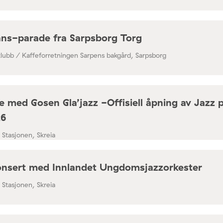
ns-parade fra Sarpsborg Torg
klubb / Kaffeforretningen Sarpens bakgård, Sarpsborg
 med Gosen Gla’jazz -Offisiell åpning av Jazz 
26
/ Stasjonen, Skreia
nsert med Innlandet Ungdomsjazzorkester
/ Stasjonen, Skreia