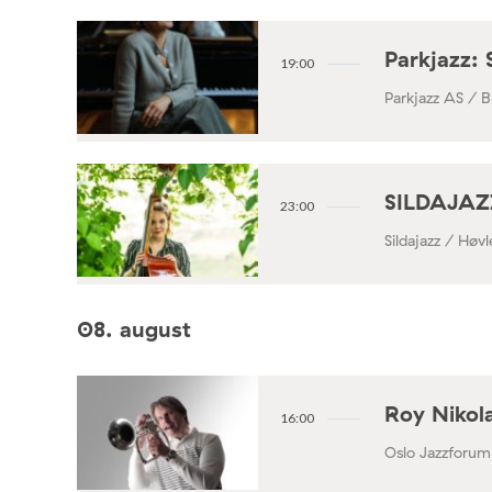
Parkjazz: 
19:00
Parkjazz AS / B
SILDAJAZZ
23:00
Sildajazz / Høv
08. august
Roy Nikola
16:00
Oslo Jazzforum