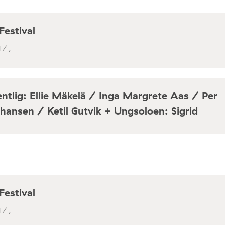
Festival
 / ,
ntlig: Ellie Mäkelä / Inga Margrete Aas / Per
hansen / Ketil Gutvik + Ungsoloen: Sigrid
a / Café Mir, Toftes gate 69, Oslo
Festival
 / ,