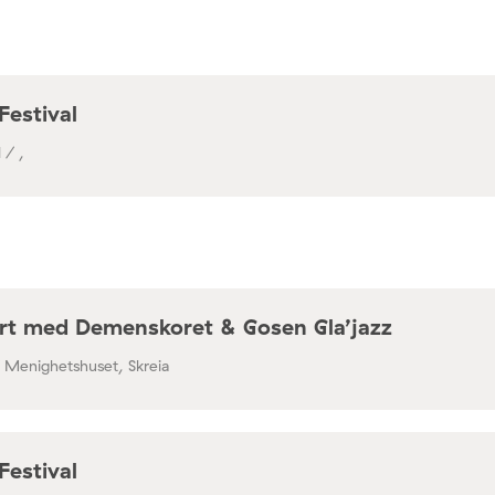
a / Café Mir, Toftes gate 69, Oslo
Festival
 / ,
rt med Demenskoret & Gosen Gla’jazz
/ Menighetshuset, Skreia
Festival