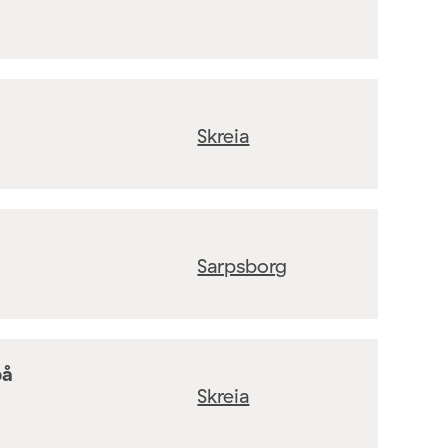
Skreia
Sarpsborg
på
Skreia