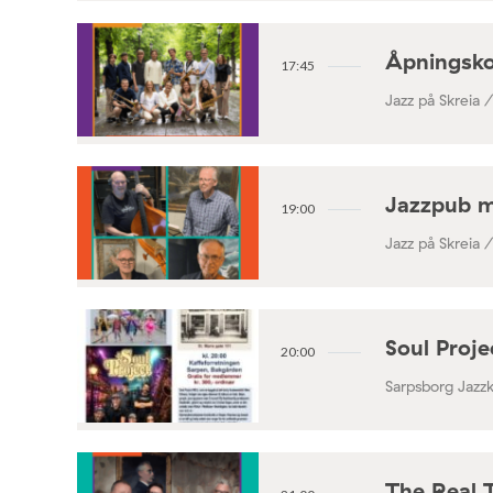
Åpningsko
17:45
Jazz på Skreia 
Jazzpub 
19:00
Jazz på Skreia 
Soul Proj
20:00
Sarpsborg Jazz
The Real 