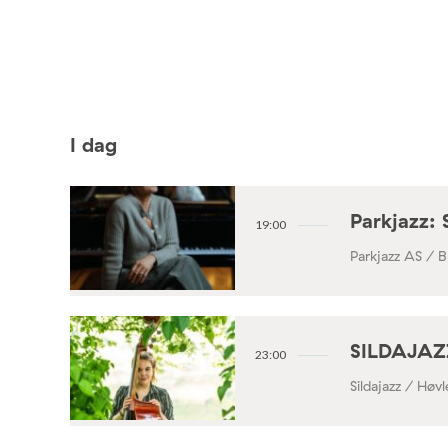
I dag
Parkjazz: 
19:00
Parkjazz AS / B
SILDAJAZZ
23:00
Sildajazz / Høv