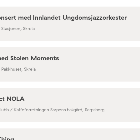
nsert med Innlandet Ungdomsjazzorkester
/ Stasjonen, Skreia
med Stolen Moments
/ Pakkhuset, Skreia
ect NOLA
klubb / Kaffeforretningen Sarpens bakgård, Sarpsborg
Thing