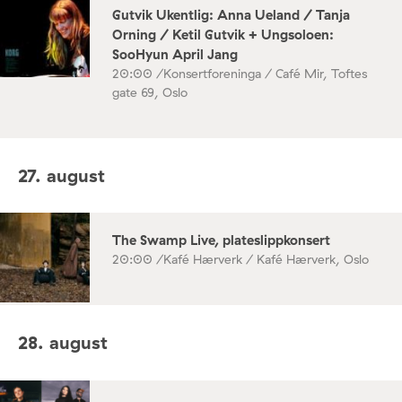
Gutvik Ukentlig: Anna Ueland / Tanja
Orning / Ketil Gutvik + Ungsoloen:
SooHyun April Jang
20:00 /
Konsertforeninga / Café Mir, Toftes
gate 69, Oslo
27. august
The Swamp Live, plateslippkonsert
20:00 /
Kafé Hærverk / Kafé Hærverk, Oslo
28. august