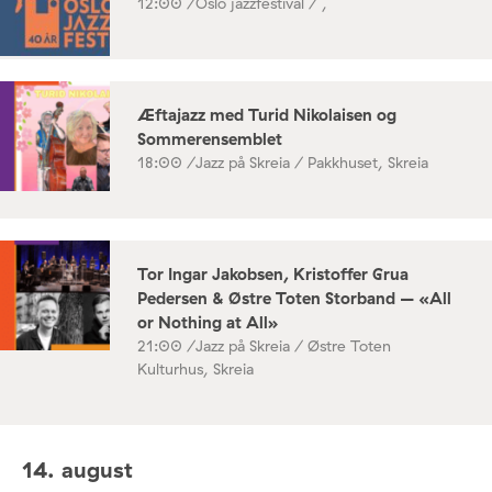
12:00 /
Oslo jazzfestival / ,
Æftajazz med Turid Nikolaisen og
Sommerensemblet
18:00 /
Jazz på Skreia / Pakkhuset, Skreia
Tor Ingar Jakobsen, Kristoffer Grua
Pedersen & Østre Toten Storband – «All
or Nothing at All»
21:00 /
Jazz på Skreia / Østre Toten
Kulturhus, Skreia
14. august