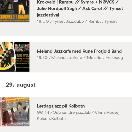
Krokveld i Rambu // Symre + NØVGS /
Julie Nordpoll Sagli / Ask Carol // Tynset
jazzfestival
18:00 /
Tynset Jazzklubb / Rambu, Tynset
Meland Jazzkafe med Rune Frotjold Band
19:30 /
Meland Jazzkafe / Meieriet, Frekhaug
29. august
Lørdagsjazz på Kolbotn
00:14 /
Oslo søndre jazzclub / China House,
Kolben,Kolbotn