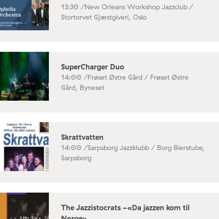
13:30 /
New Orleans Workshop Jazzclub /
Stortorvet Gjæstgiveri, Oslo
SuperCharger Duo
14:00 /
Frøset Østre Gård / Frøset Østre
Gård, Byneset
Skrattvatten
14:00 /
Sarpsborg Jazzklubb / Borg Bierstube,
Sarpsborg
The Jazzistocrats -«Da jazzen kom til
Norge»