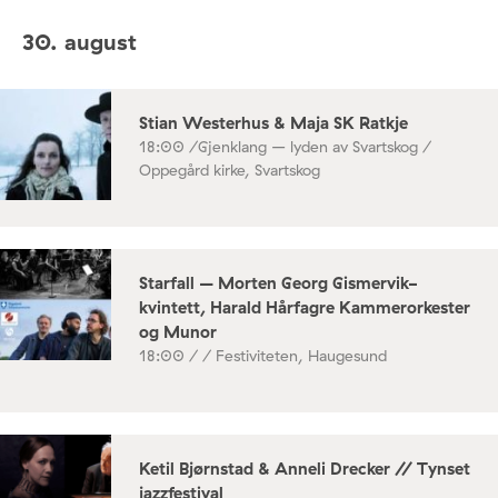
30. august
Stian Westerhus & Maja SK Ratkje
18:00 /
Gjenklang – lyden av Svartskog /
Oppegård kirke, Svartskog
Starfall – Morten Georg Gismervik-
kvintett, Harald Hårfagre Kammerorkester
og Munor
18:00 /
/ Festiviteten, Haugesund
Ketil Bjørnstad & Anneli Drecker // Tynset
jazzfestival