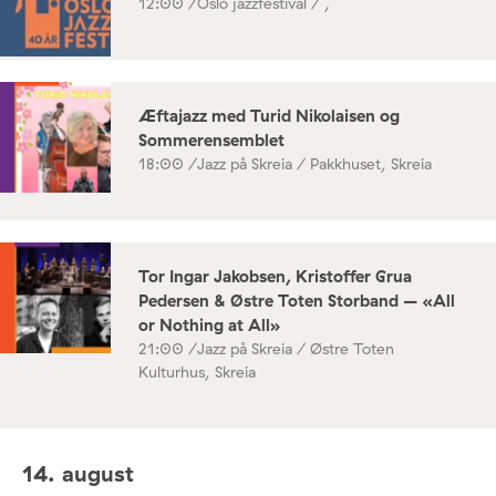
12:00 /
Oslo jazzfestival / ,
Æftajazz med Turid Nikolaisen og
Sommerensemblet
18:00 /
Jazz på Skreia / Pakkhuset, Skreia
Tor Ingar Jakobsen, Kristoffer Grua
Pedersen & Østre Toten Storband – «All
or Nothing at All»
21:00 /
Jazz på Skreia / Østre Toten
Kulturhus, Skreia
14. august