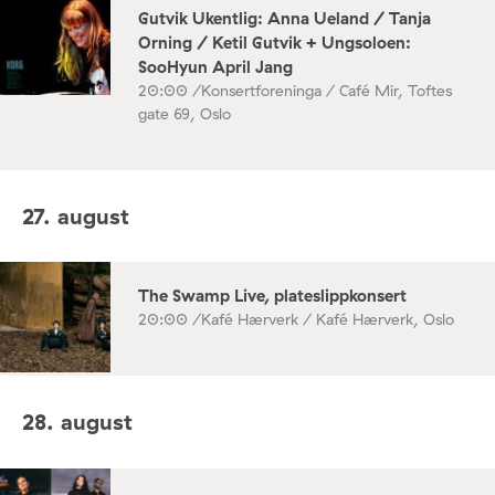
Gutvik Ukentlig: Anna Ueland / Tanja
Orning / Ketil Gutvik + Ungsoloen:
SooHyun April Jang
20:00 /
Konsertforeninga / Café Mir, Toftes
gate 69, Oslo
27. august
The Swamp Live, plateslippkonsert
20:00 /
Kafé Hærverk / Kafé Hærverk, Oslo
28. august