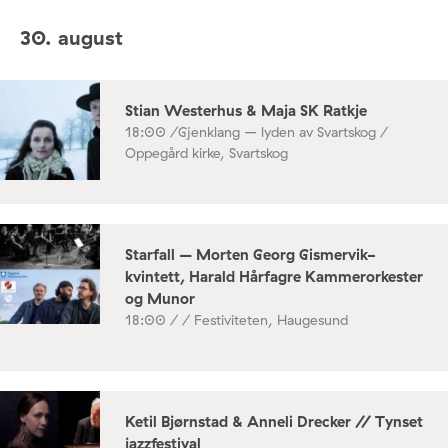
30. august
Stian Westerhus & Maja SK Ratkje
18:00 /
Gjenklang – lyden av Svartskog /
Oppegård kirke, Svartskog
Starfall – Morten Georg Gismervik-
kvintett, Harald Hårfagre Kammerorkester
og Munor
18:00 /
/ Festiviteten, Haugesund
Ketil Bjørnstad & Anneli Drecker // Tynset
jazzfestival