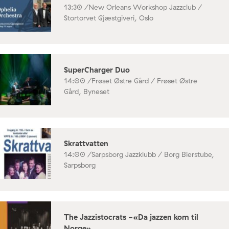
13:30 /
New Orleans Workshop Jazzclub /
Stortorvet Gjæstgiveri, Oslo
SuperCharger Duo
14:00 /
Frøset Østre Gård / Frøset Østre
Gård, Byneset
Skrattvatten
14:00 /
Sarpsborg Jazzklubb / Borg Bierstube,
Sarpsborg
The Jazzistocrats -«Da jazzen kom til
Norge»