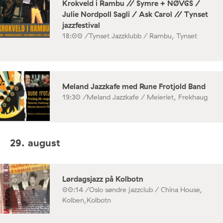
Krokveld i Rambu // Symre + NØVGS /
Julie Nordpoll Sagli / Ask Carol // Tynset
jazzfestival
18:00 /
Tynset Jazzklubb / Rambu, Tynset
Meland Jazzkafe med Rune Frotjold Band
19:30 /
Meland Jazzkafe / Meieriet, Frekhaug
29. august
Lørdagsjazz på Kolbotn
00:14 /
Oslo søndre jazzclub / China House,
Kolben,Kolbotn