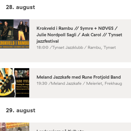
28. august
Krokveld i Rambu // Symre + NØVGS /
Julie Nordpoll Sagli / Ask Carol // Tynset
jazzfestival
18:00 /
Tynset Jazzklubb / Rambu, Tynset
Meland Jazzkafe med Rune Frotjold Band
19:30 /
Meland Jazzkafe / Meieriet, Frekhaug
29. august