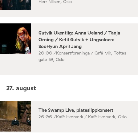
Herr Nilsen, Oslo
Gutvik Ukentlig: Anna Ueland / Tanja
Orning / Ketil Gutvik + Ungsoloen:
SooHyun April Jang
20:00 /
Konsertforeninga / Café Mir, Toftes
gate 69, Oslo
27. august
The Swamp Live, plateslippkonsert
20:00 /
Kafé Hærverk / Kafé Hærverk, Oslo