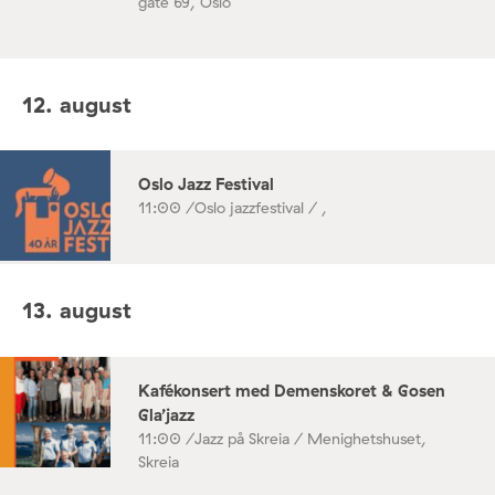
gate 69, Oslo
12. august
Oslo Jazz Festival
11:00 /
Oslo jazzfestival / ,
13. august
Kafékonsert med Demenskoret & Gosen
Gla’jazz
11:00 /
Jazz på Skreia / Menighetshuset,
Skreia