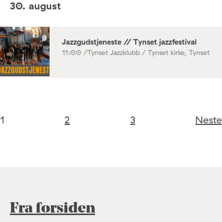
30. august
Jazzgudstjeneste // Tynset jazzfestival
11:00 /
Tynset Jazzklubb / Tynset kirke, Tynset
1
2
3
Neste
Fra forsiden