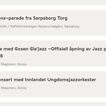
ns-parade fra Sarpsborg Torg
klubb / Kaffeforretningen Sarpens bakgård, Sarpsborg
 med Gosen Gla’jazz -Offisiell åpning av Jazz 
26
/ Stasjonen, Skreia
nsert med Innlandet Ungdomsjazzorkester
/ Stasjonen, Skreia