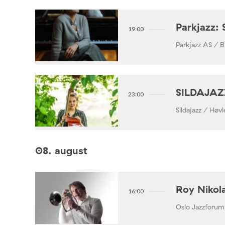
Parkjazz: 
19:00
Parkjazz AS / B
SILDAJAZZ
23:00
Sildajazz / Høv
08. august
Roy Nikola
16:00
Oslo Jazzforum