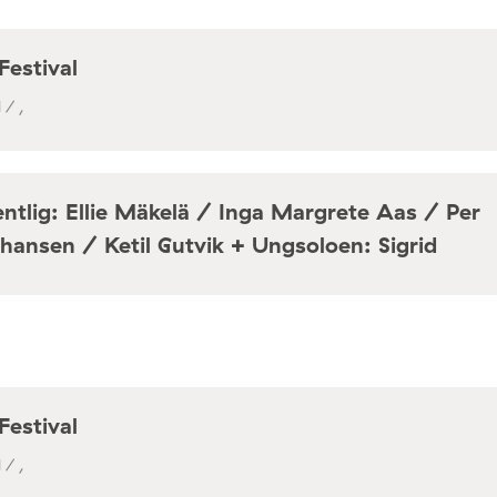
Festival
 / ,
ntlig: Ellie Mäkelä / Inga Margrete Aas / Per
hansen / Ketil Gutvik + Ungsoloen: Sigrid
a / Café Mir, Toftes gate 69, Oslo
Festival
 / ,