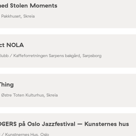
med Stolen Moments
/ Pakkhuset, Skreia
ect NOLA
klubb / Kaffeforretningen Sarpens bakgård, Sarpsborg
Thing
/ Østre Toten Kulturhus, Skreia
RS på Oslo Jazzfestival – Kunsternes hus
al / Kunstnernes Hus, Oslo