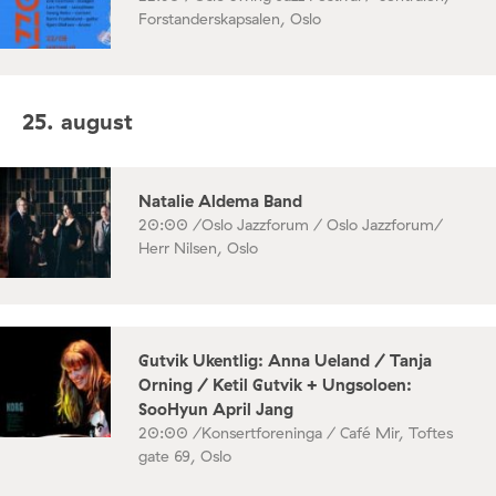
Forstanderskapsalen, Oslo
25. august
Natalie Aldema Band
20:00 /
Oslo Jazzforum / Oslo Jazzforum/
Herr Nilsen, Oslo
Gutvik Ukentlig: Anna Ueland / Tanja
Orning / Ketil Gutvik + Ungsoloen:
SooHyun April Jang
20:00 /
Konsertforeninga / Café Mir, Toftes
gate 69, Oslo