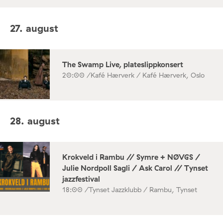
27. august
The Swamp Live, plateslippkonsert
20:00 /
Kafé Hærverk / Kafé Hærverk, Oslo
28. august
Krokveld i Rambu // Symre + NØVGS /
Julie Nordpoll Sagli / Ask Carol // Tynset
jazzfestival
18:00 /
Tynset Jazzklubb / Rambu, Tynset