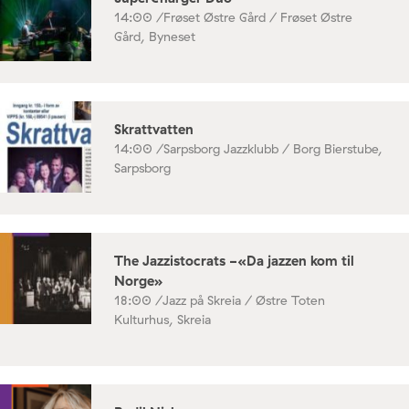
14:00 /
Frøset Østre Gård / Frøset Østre
Gård, Byneset
Skrattvatten
14:00 /
Sarpsborg Jazzklubb / Borg Bierstube,
Sarpsborg
The Jazzistocrats -«Da jazzen kom til
Norge»
18:00 /
Jazz på Skreia / Østre Toten
Kulturhus, Skreia