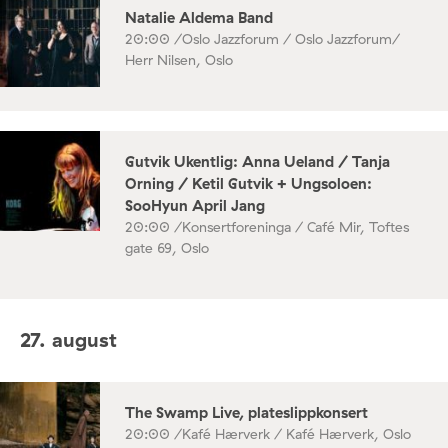
Natalie Aldema Band
20:00 /
Oslo Jazzforum / Oslo Jazzforum/
Herr Nilsen, Oslo
Gutvik Ukentlig: Anna Ueland / Tanja
Orning / Ketil Gutvik + Ungsoloen:
SooHyun April Jang
20:00 /
Konsertforeninga / Café Mir, Toftes
gate 69, Oslo
27. august
The Swamp Live, plateslippkonsert
20:00 /
Kafé Hærverk / Kafé Hærverk, Oslo