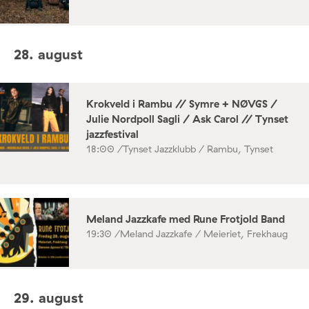
28. august
Krokveld i Rambu // Symre + NØVGS /
Julie Nordpoll Sagli / Ask Carol // Tynset
jazzfestival
18:00 /
Tynset Jazzklubb / Rambu, Tynset
Meland Jazzkafe med Rune Frotjold Band
19:30 /
Meland Jazzkafe / Meieriet, Frekhaug
29. august