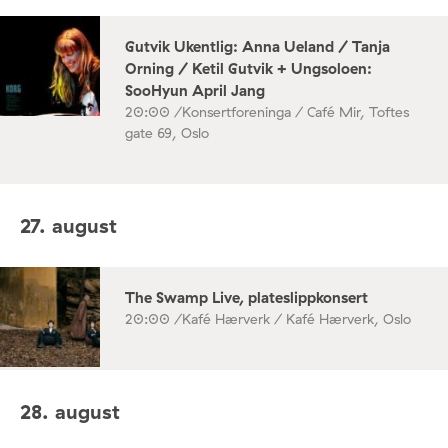
Gutvik Ukentlig: Anna Ueland / Tanja
Orning / Ketil Gutvik + Ungsoloen:
SooHyun April Jang
20:00 /
Konsertforeninga / Café Mir, Toftes
gate 69, Oslo
27. august
The Swamp Live, plateslippkonsert
20:00 /
Kafé Hærverk / Kafé Hærverk, Oslo
28. august