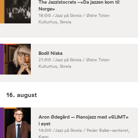
The Jazzistocrats -«Da jazzen kom til
Norge»
18:00 /
Jazz på Skreia / Østre Toten
Kulturhus, Skreia
Bodil Niska
21:00 /
Jazz på Skreia / Østre Toten
Kulturhus, Skreia
16. august
Aron Ødegård – Pianojazz med «GLIMT»
i øyet
14:00 /
Jazz på Skreia / Peder Balke-senteret,
Kapp