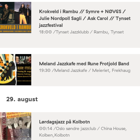
Krokveld i Rambu // Symre + NØVGS /
Julie Nordpoll Sagli / Ask Carol // Tynset
jazzfestival
18:00 /
Tynset Jazzklubb / Rambu, Tynset
Meland Jazzkafe med Rune Frotjold Band
19:30 /
Meland Jazzkafe / Meieriet, Frekhaug
29. august
Lørdagsjazz på Kolbotn
00:14 /
Oslo søndre jazzclub / China House,
Kolben,Kolbotn