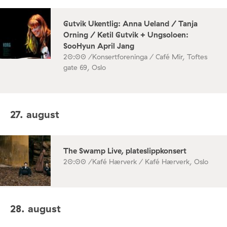
Gutvik Ukentlig: Anna Ueland / Tanja
Orning / Ketil Gutvik + Ungsoloen:
SooHyun April Jang
20:00 /
Konsertforeninga / Café Mir, Toftes
gate 69, Oslo
27. august
The Swamp Live, plateslippkonsert
20:00 /
Kafé Hærverk / Kafé Hærverk, Oslo
28. august