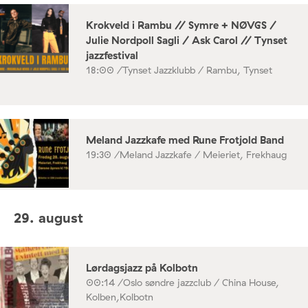
Krokveld i Rambu // Symre + NØVGS /
Julie Nordpoll Sagli / Ask Carol // Tynset
jazzfestival
18:00 /
Tynset Jazzklubb / Rambu, Tynset
Meland Jazzkafe med Rune Frotjold Band
19:30 /
Meland Jazzkafe / Meieriet, Frekhaug
29. august
Lørdagsjazz på Kolbotn
00:14 /
Oslo søndre jazzclub / China House,
Kolben,Kolbotn