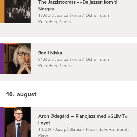
The Jazzistocrats -«Da jazzen kom til
Norge»
18:00 /
Jazz på Skreia / Østre Toten
Kulturhus, Skreia
Bodil Niska
21:00 /
Jazz på Skreia / Østre Toten
Kulturhus, Skreia
16. august
Aron Ødegård – Pianojazz med «GLIMT»
i øyet
14:00 /
Jazz på Skreia / Peder Balke-senteret,
Kapp