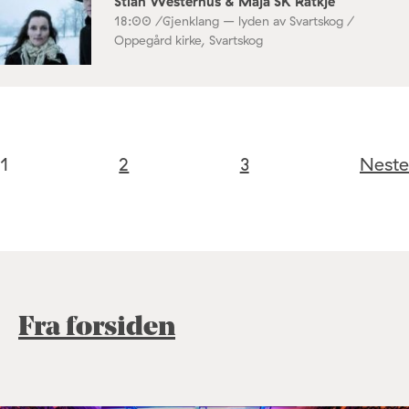
Stian Westerhus & Maja SK Ratkje
18:00 /
Gjenklang – lyden av Svartskog /
Oppegård kirke, Svartskog
1
2
3
Neste
Fra forsiden