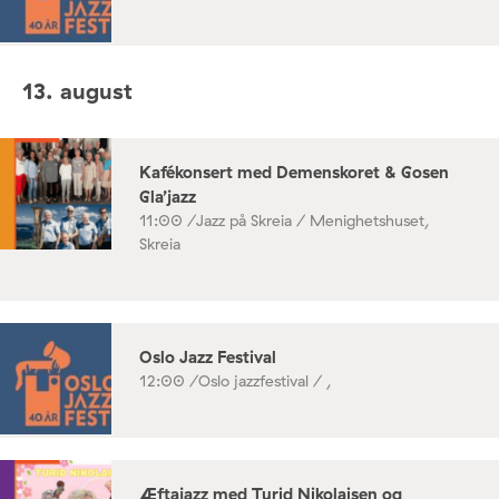
13. august
Kafékonsert med Demenskoret & Gosen
Gla’jazz
11:00 /
Jazz på Skreia / Menighetshuset,
Skreia
Oslo Jazz Festival
12:00 /
Oslo jazzfestival / ,
Æftajazz med Turid Nikolaisen og