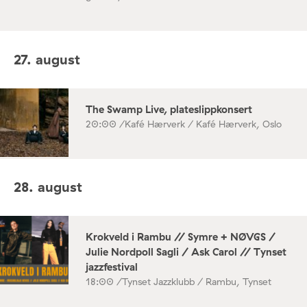
27. august
The Swamp Live, plateslippkonsert
20:00 /
Kafé Hærverk / Kafé Hærverk, Oslo
28. august
Krokveld i Rambu // Symre + NØVGS /
Julie Nordpoll Sagli / Ask Carol // Tynset
jazzfestival
18:00 /
Tynset Jazzklubb / Rambu, Tynset