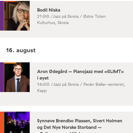
Bodil Niska
21:00 /
Jazz på Skreia / Østre Toten
Kulturhus, Skreia
16. august
Aron Ødegård – Pianojazz med «GLIMT»
i øyet
14:00 /
Jazz på Skreia / Peder Balke-senteret,
Kapp
Synnøve Brøndbo Plassen, Sivert Holmen
og Det Nye Norske Storband –