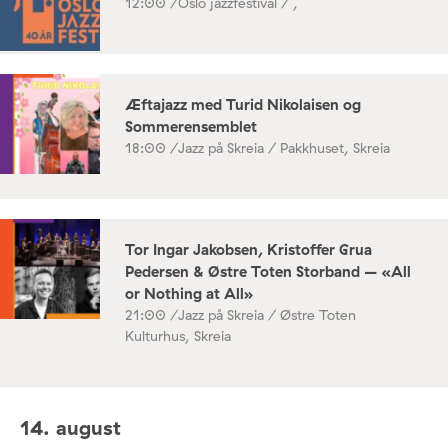
12:00 /
Oslo jazzfestival / ,
Æftajazz med Turid Nikolaisen og
Sommerensemblet
18:00 /
Jazz på Skreia / Pakkhuset, Skreia
Tor Ingar Jakobsen, Kristoffer Grua
Pedersen & Østre Toten Storband – «All
or Nothing at All»
21:00 /
Jazz på Skreia / Østre Toten
Kulturhus, Skreia
14. august