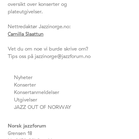
oversikt over konserter og
plateutgivelser.
Nettredaktør Jazzinorge.no:
Camilla Slaattun
Vet du om noe vi burde skrive om?
Tips oss på jazzinorge@jazzforum.no
Nyheter
Konserter
Konsertanmeldelser
Utgivelser
JAZZ OUT OF NORWAY
Norsk jazzforum
Grensen 18