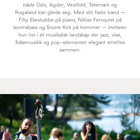
både Oslo, Agder, Vestfold, Telemark og
Rogaland kan glede seg. Med sitt faste band –
Filip Ekestubbe på piano, Niklas Fernqvist på
kontrabass og Snorre Kirk på trommer – inviterer
hun inn i et musikalsk landskap der jazz, vise,
folkemusikk og pop-elementer elegant smeltes
sammen.