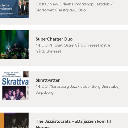
13:30 /
New Orleans Workshop Jazzclub /
Stortorvet Gjæstgiveri, Oslo
SuperCharger Duo
14:00 /
Frøset Østre Gård / Frøset Østre
Gård, Byneset
Skrattvatten
14:00 /
Sarpsborg Jazzklubb / Borg Bierstube,
Sarpsborg
The Jazzistocrats -«Da jazzen kom til
Norge»