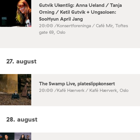
Gutvik Ukentlig: Anna Ueland / Tanja
Orning / Ketil Gutvik + Ungsoloen:
SooHyun April Jang
20:00 /
Konsertforeninga / Café Mir, Toftes
gate 69, Oslo
27. august
The Swamp Live, plateslippkonsert
20:00 /
Kafé Hærverk / Kafé Hærverk, Oslo
28. august