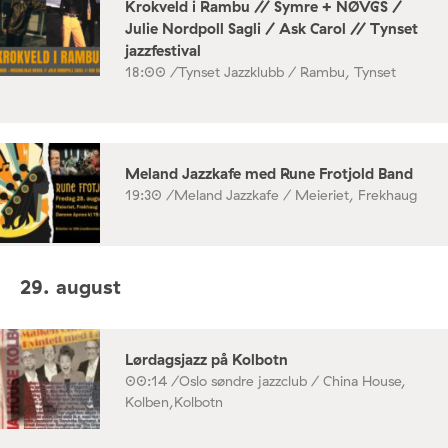
Krokveld i Rambu // Symre + NØVGS /
Julie Nordpoll Sagli / Ask Carol // Tynset
jazzfestival
18:00 /
Tynset Jazzklubb / Rambu, Tynset
Meland Jazzkafe med Rune Frotjold Band
19:30 /
Meland Jazzkafe / Meieriet, Frekhaug
29. august
Lørdagsjazz på Kolbotn
00:14 /
Oslo søndre jazzclub / China House,
Kolben,Kolbotn